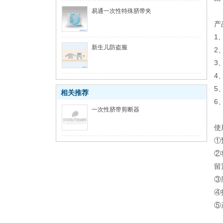
易通一次性特殊脐带夹
产
1
新生儿防盗服
2
3
4
5
相关推荐
6
一次性脐带剪断器
使
①
②
留
③
④
⑤