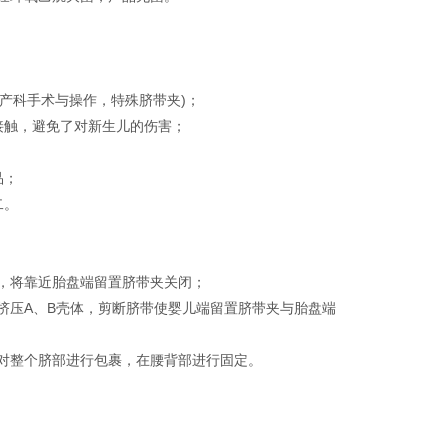
4产科手术与操作，特殊脐带夹)；
接触，避免了对新生儿的伤害；
品；
二。
后，将靠近胎盘端留置脐带夹关闭；
挤压A、B壳体，剪断脐带使婴儿端留置脐带夹与胎盘端
对整个脐部进行包裹，在腰背部进行固定。