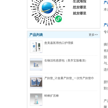
生成海报
产
想发哪里
本
就发哪里
产
专
产品列表
更多>>
愈美嘉医用伤口护理膜
摘
有
脱
生物活性愈脐包（美齐宝胎毒清）
与
连
产妇垫_计血量产妇垫_一次性产妇垫巾
脐
割
蚌棒扩宫棒
产
菌