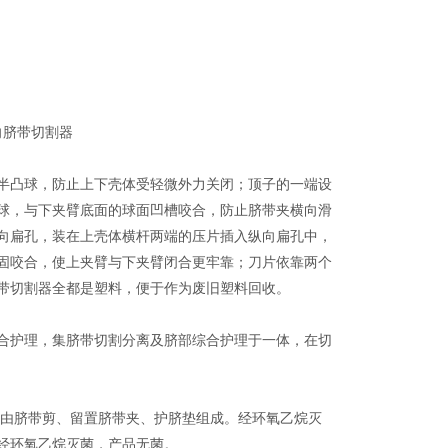
双向脐带切割器
半凸球，防止上下壳体受轻微外力关闭；顶子的一端设
球，与下夹臂底面的球面凹槽咬合，防止脐带夹横向滑
向扁孔，装在上壳体横杆两端的压片插入纵向扁孔中，
固咬合，使上夹臂与下夹臂闭合更牢靠；刀片依靠两个
带切割器全都是塑料，便于作为废旧塑料回收。
合护理，集脐带切割分离及脐部综合护理于一体，在切
型由脐带剪、留置脐带夹、护脐垫组成。经环氧乙烷灭
经环氧乙烷灭菌，产品无菌。