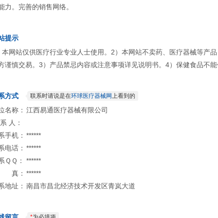
能力。完善的销售网络。
站提示
）本网站仅供医疗行业专业人士使用。2）本网站不卖药、医疗器械等产
方谨慎交易。3）产品禁忌内容或注意事项详见说明书。4）保健食品不能
系方式
联系时请说是在
环球医疗器械网
上看到的
位名称：
江西易通医疗器械有限公司
 系 人：
系手机：
******
系电话：
******
系ＱＱ：
******
 真：
******
系地址：
南昌市昌北经济技术开发区青岚大道
线留言
*
为必填项