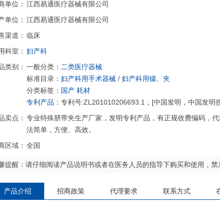
商单位：
江西易通医疗器械有限公司
产单位：
江西易通医疗器械有限公司
售渠道：
临床
用科室：
妇产科
品类别：
一般分类：
二类医疗器械
标准目录：
妇产科用手术器械
/
妇产科用镊、夹
分类标签：
国产
耗材
专利产品
：专利号:ZL201010206693.1，[中国发明，中
品卖点：
专业特殊脐带夹生产厂家，发明专利产品，有正规收费编码，代
法简单，方便、高效。
商区域：
全国
馨提醒：请仔细阅读产品说明书或者在医务人员的指导下购买和使用，禁
产品介绍
招商政策
代理要求
联系方式