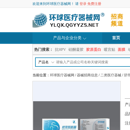
欢迎来到环球医疗器械网！ 请
登录
免费注册
招商
频道
产品与企业分类
首页
热门搜索：
抗HPV
硅酮凝胶
胶原蛋白
暖宫贴
面膜
产品名
当前位置：
环球医疗器械网
/
器械招商信息
/
二类医疗器械
/
脐
产
品
注