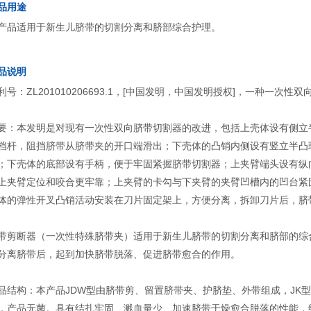
品用途
产品适用于新生儿脐带的切割分离和脐部综合护理。
品说明
利号：ZL201010206693.1，[中国发明，中国发明授权]，一种一次性
要：本发明是对现有一次性双向脐带切割器的改进，包括上壳体设有侧立
档杆，阻挡脐带从脐带夹的开口端滑出；下壳体的凸销内侧设有竖立半凸
；下壳体的底部设有手柄，便于牢固紧握脐带切割器；上夹臂端头设有纵
上夹臂定位和咬合更牢靠；上夹臂的卡勾与下夹臂的夹臂凹槽内的凹台紧
体的弹性开叉凸销活动安装在刀片固定架上，方便分离，拆卸刀片后，脐
带剪断器（一次性特殊脐带夹）适用于新生儿脐带的切割分离和脐部的综
分离脐带后，起到加快脐带脱落、促进脐带愈合的作用。
品结构：本产品JDW型由脐带剪、留置脐带夹、护脐垫、外带组成，JK
，产品无菌。具有结扎牢固、溅血量少、加速脐带干燥愈合脱落的性能，