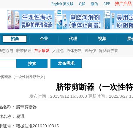
推广产品：1
English 英文版
Q群
微信
APP
招商
企业
代理
视频
展
动态心电
脐带护理
产后康复
人流包
液体敷料
透药仪
胃肠营养管
发布需求
带剪断器（一次性特殊脐带夹）
脐带剪断器（一次性特
发布时间：2013/9/12 16:58:00 更新时间：2022/3/27 
品名称：
脐带剪断器
牌名称：
易通
册证号：
赣械注准20162010315