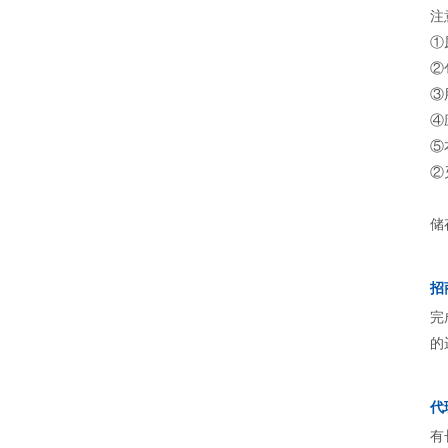
注
①
②
③
④
⑤
②
储
招
完
的
代
有