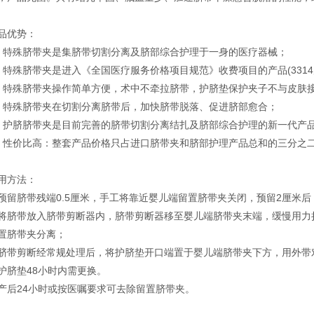
品优势：
、特殊脐带夹是集脐带切割分离及脐部综合护理于一身的医疗器械；
、特殊脐带夹是进入《全国医疗服务价格项目规范》收费项目的产品(331
、特殊脐带夹操作简单方便，术中不牵拉脐带，护脐垫保护夹子不与皮肤
、特殊脐带夹在切割分离脐带后，加快脐带脱落、促进脐部愈合；
、护脐脐带夹是目前完善的脐带切割分离结扎及脐部综合护理的新一代产
、性价比高：整套产品价格只占进口脐带夹和脐部护理产品总和的三分之
用方法：
预留脐带残端0.5厘米，手工将靠近婴儿端留置脐带夹关闭，预留2厘米
将脐带放入脐带剪断器内，脐带剪断器移至婴儿端脐带夹末端，缓慢用力
置脐带夹分离；
脐带剪断经常规处理后，将护脐垫开口端置于婴儿端脐带夹下方，用外带
护脐垫48小时内需更换。
产后24小时或按医嘱要求可去除留置脐带夹。