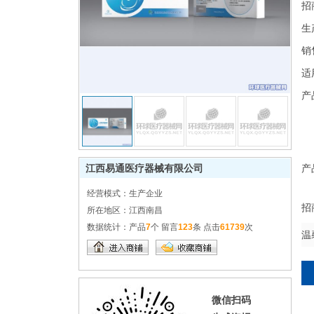
招
生
销
适
产
江西易通医疗器械有限公司
产
经营模式：
生产企业
招
所在地区：
江西南昌
数据统计：
产品
7
个 留言
123
条 点击
61739
次
温
微信扫码