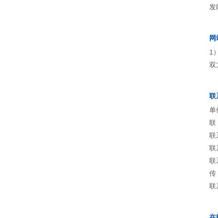
发
网
1
双
联
单
联
联
联
联
传
联
在