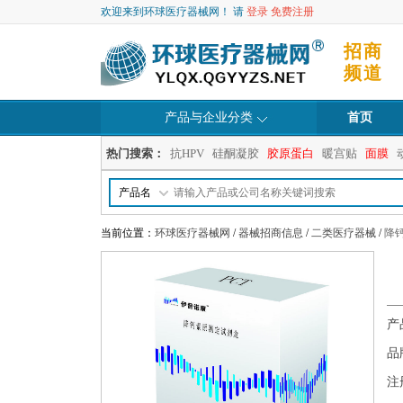
欢迎来到环球医疗器械网！ 请
登录
免费注册
招商
频道
产品与企业分类
首页
热门搜索：
抗HPV
硅酮凝胶
胶原蛋白
暖宫贴
面膜
产品名
当前位置：
环球医疗器械网
/
器械招商信息
/
二类医疗器械
/
降
产
品
注