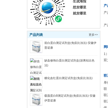
生成海报
产
想发哪里
产
就发哪里
产
产品列表
更多>>
前白蛋白测定试剂盒(免疫比浊法)-安徽伊
网
普诺康
1
双
缺血修饰白蛋白测定试剂盒(游离钴比色
法)
联
糖化血红蛋白测定试剂盒(免疫比浊法)
单
联
联
载脂蛋白B测定试剂盒(免疫比浊法)-安徽
伊普诺康
联
传