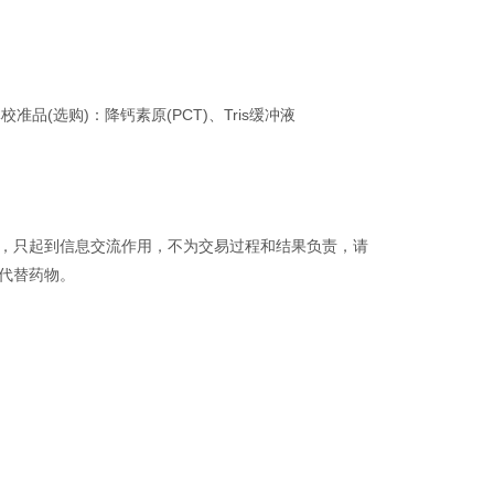
体校准品(选购)：降钙素原(PCT)、Tris缓冲液
品，只起到信息交流作用，不为交易过程和结果负责，请
代替药物。