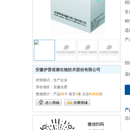
招
生
销
适
产
招
安徽伊普诺康生物技术股份有限公司
温
经营模式：
生产企业
所在地区：
安徽合肥
数据统计：
产品
30
个 留言
3
条 点击
91610
次
产
适
微信扫码