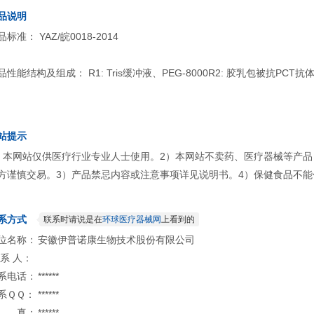
品说明
品标准： YAZ/皖0018-2014
品性能结构及组成： R1: Tris缓冲液、PEG-8000R2: 胶乳包被抗PCT抗
站提示
）本网站仅供医疗行业专业人士使用。2）本网站不卖药、医疗器械等产
方谨慎交易。3）产品禁忌内容或注意事项详见说明书。4）保健食品不能
系方式
联系时请说是在
环球医疗器械网
上看到的
位名称：
安徽伊普诺康生物技术股份有限公司
 系 人：
系电话：
******
系ＱＱ：
******
 真：
******