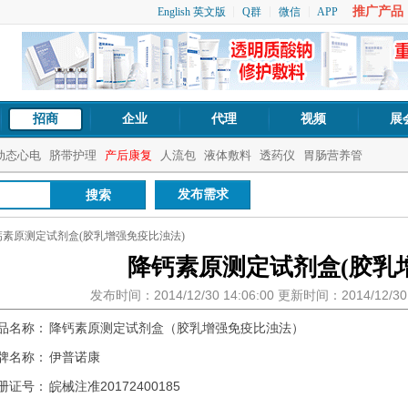
推广产品：1
English 英文版
Q群
微信
APP
招商
企业
代理
视频
展
动态心电
脐带护理
产后康复
人流包
液体敷料
透药仪
胃肠营养管
发布需求
钙素原测定试剂盒(胶乳增强免疫比浊法)
降钙素原测定试剂盒(胶乳
发布时间：2014/12/30 14:06:00 更新时间：2014/12/3
品名称：
降钙素原测定试剂盒（胶乳增强免疫比浊法）
牌名称：
伊普诺康
册证号：
皖械注准20172400185