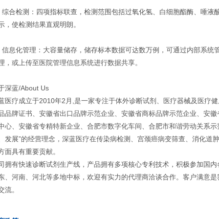
、综合检测：四项指标联查，检测范围包括过氧化氢、白细胞酯酶、唾液
示，使检测结果直观明朗。
、信息化管理：大容量储存，储存标本数据可达数万例，可通过内部系统
理，或上传至医院管理信息系统进行数据共享。
于深蓝/About Us
蓝医疗成立于2010年2月,是一家专注于体外诊断试剂、医疗器械及医疗
品品牌证书、安徽省出口品牌示范企业、安徽省商标品牌示范企业、安徽
中心、安徽省专精特新企业、合肥市数字化车间、合肥市和谐劳动关系示
、发展”的经营理念，深蓝医疗在传染病检测、宫颈癌病变筛查、消化道
方面具有重要贡献。
司拥有快速诊断试剂生产线，产品拥有多项核心专利技术，积极参加国内
东、河南、河北等多地中标，欢迎有实力的代理商洽谈合作。客户满意是
交流。