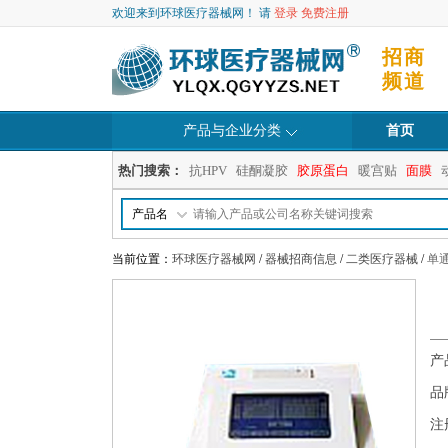
欢迎来到环球医疗器械网！ 请
登录
免费注册
招商
频道
产品与企业分类
首页
热门搜索：
抗HPV
硅酮凝胶
胶原蛋白
暖宫贴
面膜
产品名
当前位置：
环球医疗器械网
/
器械招商信息
/
二类医疗器械
/
单
产
品
注