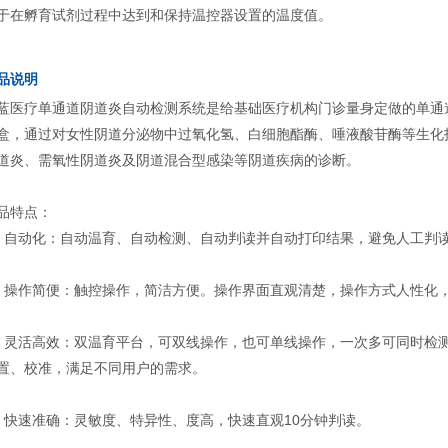
于在孵育试剂过程中达到和保持温控器设置的温度值。
品说明
蓝医疗单通道阴道炎自动检测系统是给基础医疗机构门诊量身定做的单通
盒，通过对女性阴道分泌物中过氧化氢、白细胞酯酶、唾液酸苷酶等生化
道炎、需氧性阴道炎及阴道混合型感染等阴道疾病的诊断。
品特点：
、自动化：自动温育、自动检测、自动判读并自动打印结果，避免人工判
、操作简便：触控操作，简洁方便。操作界面直观清楚，操作方式人性化
、灵活高效：双温育平台，可双线操作，也可单线操作，一次多可同时检测
置、校准，满足不同用户的需求。
、快速准确：灵敏度、特异性、度高，快速直观10分钟判读。