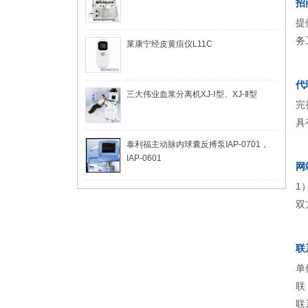
招
提
务
莱康宁经皮黄疸仪L11C
代
三大伟业血浆分离机XJ-Ⅰ型、XJ-Ⅱ型
完
具
泰利福主动脉内球囊反搏泵IAP-0701，
IAP-0601
网
1
双
联
单
联
联