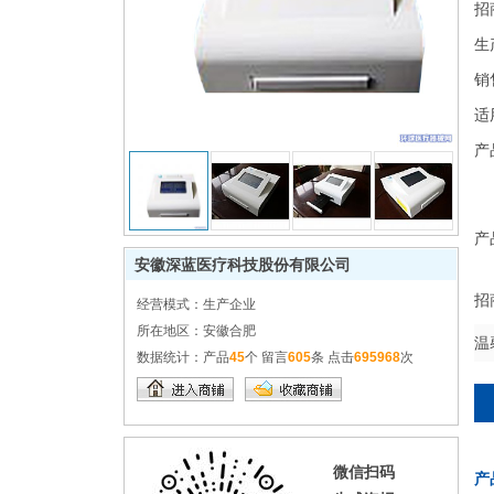
招
生
销
适
产
产
安徽深蓝医疗科技股份有限公司
招
经营模式：
生产企业
所在地区：
安徽合肥
温
数据统计：
产品
45
个 留言
605
条 点击
695968
次
微信扫码
产