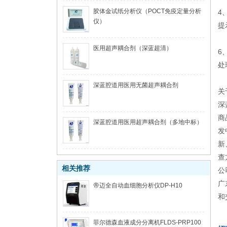
胶体金试纸分析仪（POCT免疫定量分析
4
仪）
提
医用超声耦合剂（深蓝超清）
6
处
深蓝腔道用医用无菌超声耦合剂
关
深
商
深蓝腔道用医用超声耦合剂（多地中标）
发
新
查
相关推荐
公
广
帝迈全自动血细胞分析仪DP-H10
和
菲尔德森血液成分分离机FLDS-PRP100