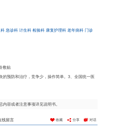
吸科
急诊科
计生科
检验科
康复护理科
老年病科
门诊
用冷敷贴
脉炎的预防和治疗，竞争少，操作简单。3、全国统一医
忌内容或者注意事项详见说明书。
在线留言
收藏
分享
对话