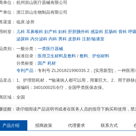
商单位：
杭州崇山医疗器械有限公司
产单位：
浙江崇山生物制品有限公司
售渠道：
临床,诊所
用科室：
儿科
耳鼻喉科
妇产科
妇科
肝胆胰外科
感染科
肛肠科
骨科
呼
泌尿科
内分泌科
内科
男科
皮肤科
注射/输液室
品类别：
一般分类：
一类医疗器械
标准目录：
医用卫生材料及敷料
/
敷料、护创材料
分类标签：
国产
耗材
专利产品
：专利号:ZL201821990335.2，[实用新型]，一种医
品卖点：
1、护理部耗材，**输液病人都可以用，用量巨大。2、用于静
保编码：340100025冷疗，全国甲类医保农保。
商区域：
全国
馨提醒：请仔细阅读产品说明书或者在医务人员的指导下购买和使用，禁
产品介绍
招商政策
代理要求
联系方式