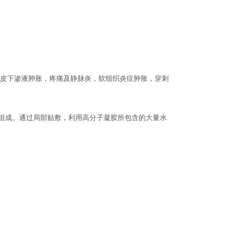
的皮下渗液肿胀，疼痛及静脉炎，软组织炎症肿胀，穿刺
组成。通过局部贴敷，利用高分子凝胶所包含的大量水