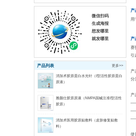
产
微信扫码
用
生成海报
想发哪里
就发哪里
产
赛
引
产品列表
更多>>
产
消加术胶原蛋白水光针（I型活性胶原蛋白
分
原液）
产
雅颜仕胶原原液（NMPA国械注准I型活性
—
胶原）
—
—
消加术医用胶原贴敷料（皮肤修复贴敷
料）
使