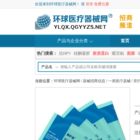
欢迎来到环球医疗器械网！ 请
登录
免费注册
招商
频道
产品与企业分类
首页
热门搜索：
抗HPV
硅酮凝胶
胶原蛋白
暖宫贴
面膜
产品名
当前位置：
环球医疗器械网
/
器械招商信息
/
一类医疗器械
/
赛
产
品
注