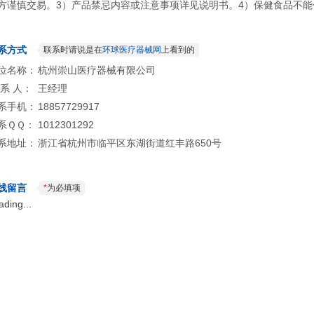
方谨慎交易。3）产品禁忌内容或注意事项详见说明书。4）保健食品不能
系方式
联系时请说是在
环球医疗器械网
上看到的
位名称：
杭州崇山医疗器械有限公司
 系 人：
王经理
系手机：
18857729917
系ＱＱ：
1012301292
系地址：
浙江省杭州市临平区东湖街道红丰路650号
线留言
*
为必填项
ading...