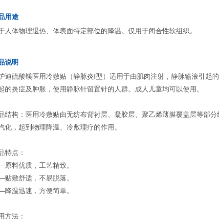
品用途
于人体物理退热、体表面特定部位的降温。仅用于闭合性软组织。
品说明
护迪硫酸镁医用冷敷贴（静脉炎I型）适用于由肌肉注射，静脉输液引起
起的炎症及肿胀，使用静脉针留置针的人群。成人儿童均可以使用。
品结构：医用冷敷贴由无纺布背衬层、凝胶层、聚乙烯薄膜覆盖层等部分
汽化，起到物理降温、冷敷理疗的作用。
品特点：
—原料优质，工艺精致。
—贴敷舒适，不易脱落。
—降温迅速，方便简单。
用方法：