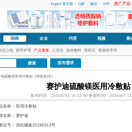
推广产品：1
English 英文版
Q群
微信
APP
招商
企业
代理
视频
展
动态心电
脐带护理
产后康复
人流包
液体敷料
透药仪
胃肠营养管
发布需求
护迪硫酸镁医用冷敷贴（静脉炎I型）
赛护迪硫酸镁医用冷敷贴
发布时间：2016/6/12 15:22:00 更新时间：2026/8/7 
品名称：
医用冷敷贴
牌名称：
赛护迪
册证号：
浙杭械备20190313号