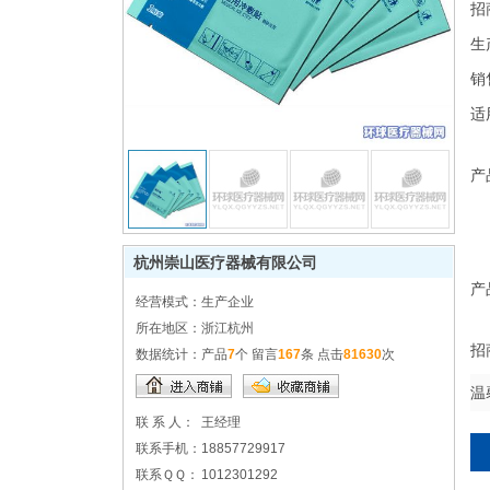
招
生
销
适
产
杭州崇山医疗器械有限公司
产
经营模式：
生产企业
所在地区：
浙江杭州
招
数据统计：
产品
7
个 留言
167
条 点击
81630
次
温
联 系 人：
王经理
联系手机：
18857729917
联系ＱＱ：
1012301292