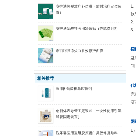
1
赛护迪热塑放疗补偿膜（放射治疗定位装
置）
软
2
赛护迪硫酸镁医用冷敷贴（静脉炎Ⅱ型）
3
招
蒂百珂胶原蛋白多效修护面膜
及
间
相关推荐
代
医用β-葡聚糖鼻腔喷剂
完
济
创新体表导管固定装置（一次性使用引流
导管固定装置）
网
1
洗乐馨医用重组胶原蛋白鼻腔修复敷料