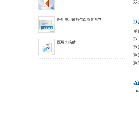
双
医用重组胶原蛋白液体敷料
联
单
联
医用护眼贴
联
联
联
在
Lo