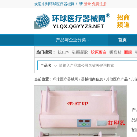
欢迎来到环球医疗器械网！ 请
登录
免费注册
招商
频道
产品与企业分类
首页
热门搜索：
抗HPV
硅酮凝胶
胶原蛋白
暖宫贴
面膜
产品名
当前位置：
环球医疗器械网
/
器械招商信息
/
其他医疗产品
/
儿
产
品
招