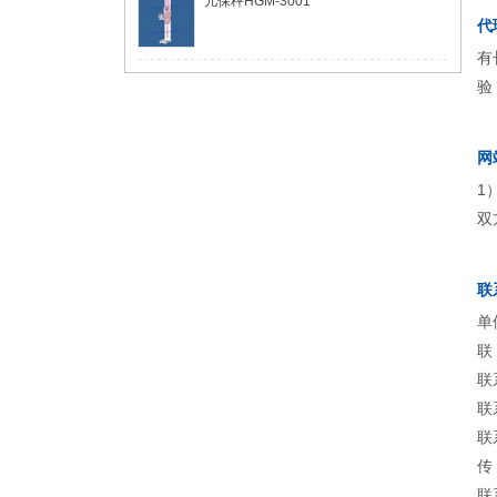
儿保秤HGM-3001
代
有
验
网
1
双
联
单
联
联
联
联
传
联