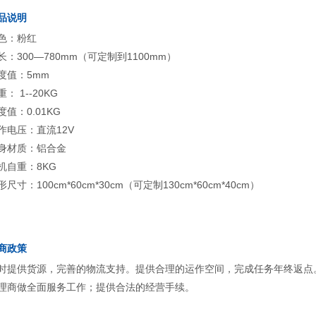
品说明
色：粉红
长：300—780mm（可定制到1100mm）
度值：5mm
重： 1--20KG
度值：0.01KG
作电压：直流12V
身材质：铝合金
机自重：8KG
形尺寸：100cm*60cm*30cm（可定制130cm*60cm*40cm）
商政策
时提供货源，完善的物流支持。提供合理的运作空间，完成任务年终返点
理商做全面服务工作；提供合法的经营手续。