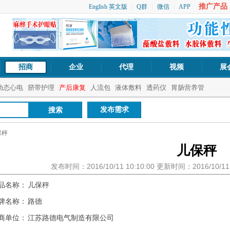
推广产品：1
English 英文版
Q群
微信
APP
招商
企业
代理
视频
展
动态心电
脐带护理
产后康复
人流包
液体敷料
透药仪
胃肠营养管
发布需求
保秤
儿保秤
发布时间：2016/10/11 10:10:00 更新时间：2016/10/1
品名称：
儿保秤
牌名称：
路德
商单位：
江苏路德电气制造有限公司