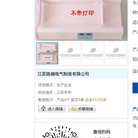
生
销
适
产
产
招
温
江苏路德电气制造有限公司
经营模式：
生产企业
所在地区：
江苏常州
数据统计：
产品
4
个 留言
9
条 点击
13155
次
产
功
等
微信扫码