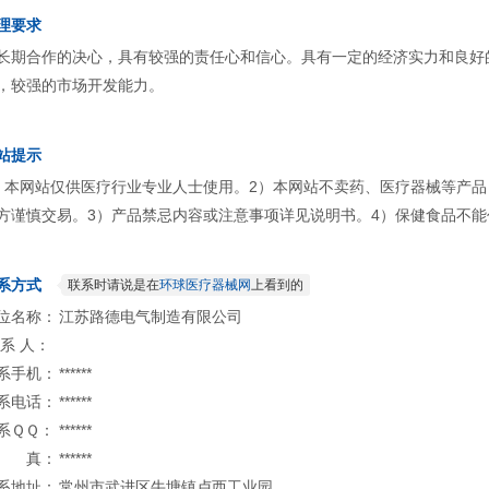
理要求
长期合作的决心，具有较强的责任心和信心。具有一定的经济实力和良好
，较强的市场开发能力。
站提示
）本网站仅供医疗行业专业人士使用。2）本网站不卖药、医疗器械等产
方谨慎交易。3）产品禁忌内容或注意事项详见说明书。4）保健食品不能
系方式
联系时请说是在
环球医疗器械网
上看到的
位名称：
江苏路德电气制造有限公司
 系 人：
系手机：
******
系电话：
******
系ＱＱ：
******
 真：
******
系地址：
常州市武进区牛塘镇卢西工业园