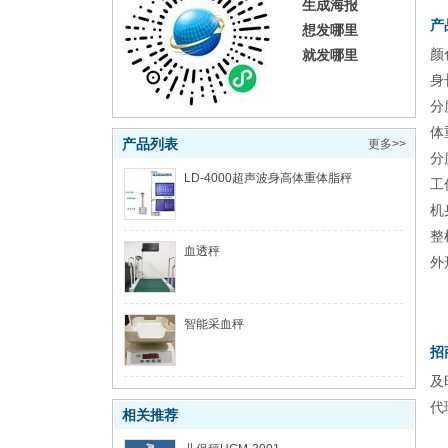
生成海报
产
想发哪里
颜
就发哪里
身
分
体
产品列表
更多>>
分
LD-4000超声波身高体重体脂秤
工
机
整
血透秤
外
智能采血秤
招
及
代
相关推荐