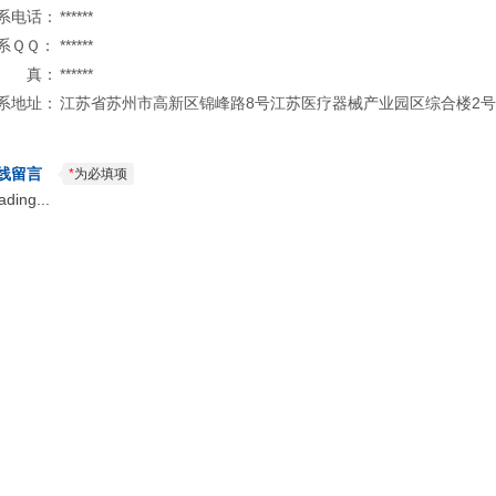
系电话：
******
系ＱＱ：
******
 真：
******
系地址：
江苏省苏州市高新区锦峰路8号江苏医疗器械产业园区综合楼2号楼3
线留言
*
为必填项
ading...