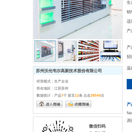
生
销
适
产
产
招
温
苏州沃伦韦尔高新技术股份有限公司
经营模式：
生产企业
所在地区：
江苏苏州
数据统计：
产品
7
个 留言
12
条 点击
28544
次
产
N
调
微信扫码