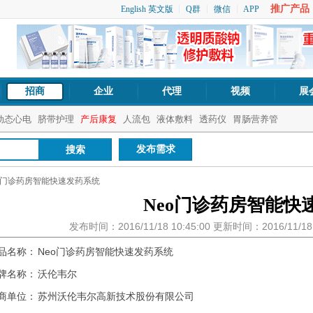
推广产品：1
English 英文版
Q群
微信
APP
招商
企业
代理
视频
展
动态心电
脐带护理
产后康复
人流包
液体敷料
透药仪
胃肠营养管
发布需求
eo门诊药房智能快速发药系统
Neo门诊药房智能快
发布时间：2016/11/18 10:45:00 更新时间：2016/11/1
品名称：
Neo门诊药房智能快速发药系统
牌名称：
沃伦韦尔
商单位：
苏州沃伦韦尔高新技术股份有限公司