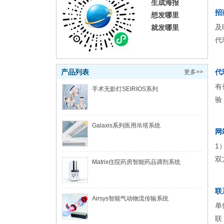
生成海报
招
想发哪里
及
就发哪里
代
产品列表
代
更多>>
有
手术无影灯SEIRIOS系列
验
Galaxis系列医用吊塔系统
网
1
双
Matrix住院药房智能药品调剂系统
联
Airsys智能气动物流传输系统
单
联