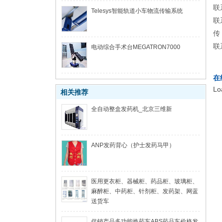
联
Telesys智能轨道小车物流传输系统
联
传
联
电动综合手术台MEGATRON7000
在
Lo
相关推荐
全自动整盒发药机_北京三维新
ANP发药背心（护士发药马甲）
医用更衣柜、器械柜、药品柜、玻璃柜、
麻醉柜、中药柜、针剂柜、发药架、网蓝
送货车
促销产品多功能换药车ABS药品车价格发