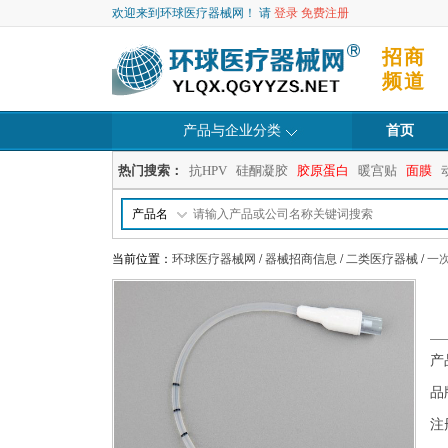
欢迎来到环球医疗器械网！ 请
登录
免费注册
招商
频道
产品与企业分类
首页
热门搜索：
抗HPV
硅酮凝胶
胶原蛋白
暖宫贴
面膜
产品名
当前位置：
环球医疗器械网
/
器械招商信息
/
二类医疗器械
/
一
产
品
注