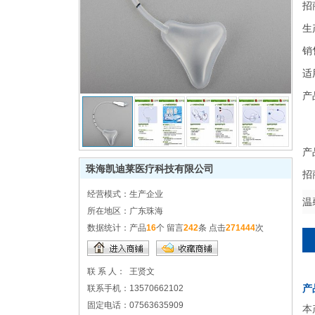
招
生
销
适
产
产
珠海凯迪莱医疗科技有限公司
招
经营模式：
生产企业
温
所在地区：
广东珠海
数据统计：
产品
16
个 留言
242
条 点击
271444
次
联 系 人：
王贤文
产
联系手机：
13570662102
固定电话：
07563635909
本