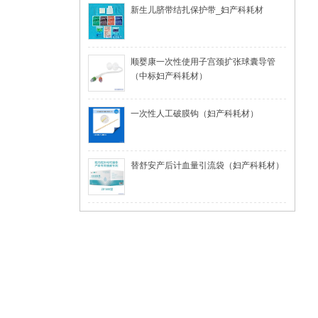
新生儿脐带结扎保护带_妇产科耗材
顺婴康一次性使用子宫颈扩张球囊导管
（中标妇产科耗材）
一次性人工破膜钩（妇产科耗材）
替舒安产后计血量引流袋（妇产科耗材）