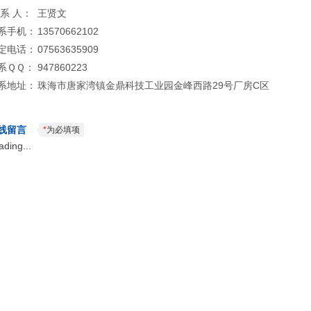
 系 人：
王贤文
系手机：
13570662102
定电话：
07563635909
系ＱＱ：
947860223
系地址：
珠海市唐家湾镇金鼎科技工业园金峰西路29号厂房C区
线留言
*
为必填项
ading...