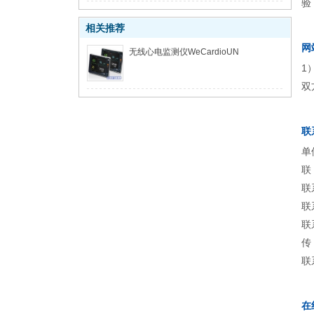
验
相关推荐
网
无线心电监测仪WeCardioUN
1
双
联
单
联
联
联
联
传
联
在