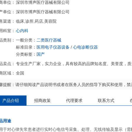
商单位：
深圳市博声医疗器械有限公司
产单位：
深圳市博声医疗器械有限公司
售渠道：
临床,诊所,药店,美容院
用科室：
心内科
品类别：
一般分类：
二类医疗器械
标准目录：
医用电子仪器设备
/
心电诊断仪器
分类标签：
国产
品卖点：
专业生产厂家，实力企业，具有较高的品牌知名度、美誉度，质
商区域：
全国
馨提醒：请仔细阅读产品说明书或者在医务人员的指导下购买和使用，禁
产品介绍
招商政策
代理要求
联系方式
品用途
用于对心律失常患者进行实时心电信号采集、处理、无线传输及显示（需