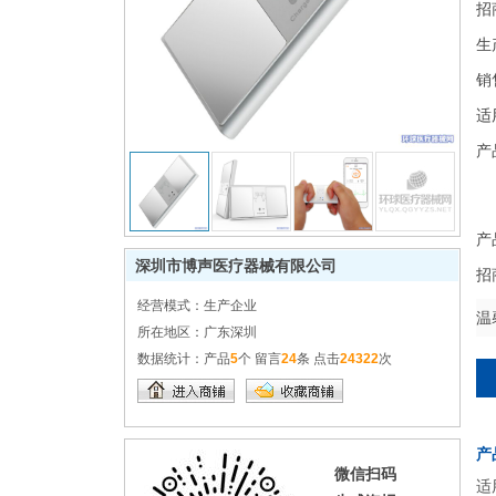
招
生
销
适
产
产
深圳市博声医疗器械有限公司
招
经营模式：
生产企业
温
所在地区：
广东深圳
数据统计：
产品
5
个 留言
24
条 点击
24322
次
产
微信扫码
适