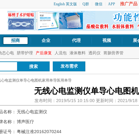
推广产品：1
English 英文版
Q群
微信
APP
招商
企业
代理
视频
展
动态心电
脐带护理
产后康复
人流包
液体敷料
透药仪
胃肠营养管
发布需求
线心电监测仪单导心电图机家用单导医用单导
无线心电监测仪单导心电图机
发布时间：2019/5/15 10:15:00 更新时间：2021/9/1
品名称：
无线心电监测仪
牌名称：
博声医疗
册证号：
粤械注准20162070244