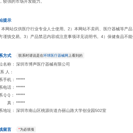
，较强的市场开发能力。
站提示
）本网站仅供医疗行业专业人士使用。2）本网站不卖药、医疗器械等产
方谨慎交易。3）产品禁忌内容或注意事项详见说明书。4）保健食品不能
系方式
联系时请说是在
环球医疗器械网
上看到的
位名称：
深圳市博声医疗器械有限公司
 系 人：
系手机：
******
系电话：
******
系ＱＱ：
******
 真：
******
系地址：
深圳市南山区桃源街道办丽山路大学创业园502室
线留言
*
为必填项