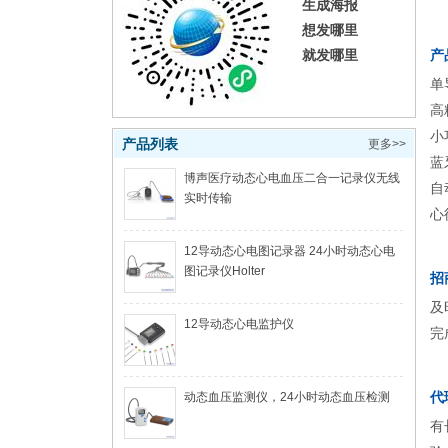
生成海报
想发哪里
就发哪里
产
单
高
小
产品列表
更多>>
蓝
博声医疗动态心电血压二合一记录仪无线
自
实时传输
心
12导动态心电图记录器 24小时动态心电
图记录仪Holter
招
及
12导动态心电监护仪
完
代
动态血压监测仪，24小时动态血压检测
有