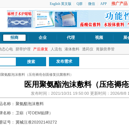
推广产品：1
English 英文版
Q群
微信
APP
招商
企业
代理
视频
展
动态心电
脐带护理
产后康复
人流包
液体敷料
透药仪
胃肠营养管
发布需求
用聚氨酯泡沫敷料（压疮褥疮创面修复抗菌敷料）
医用聚氨酯泡沫敷料（压疮褥疮
发布时间：2021/10/31 19:50:00 更新时间：2026/8/8
品名称：
聚氨酯泡沫敷料
牌名称：
卫崭（可OEM贴牌）
册证号：
冀械注准20202140272