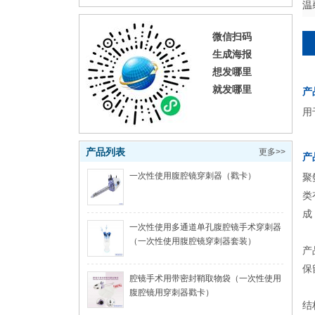
温
微信扫码
生成海报
想发哪里
就发哪里
产
用
产品列表
更多>>
产
一次性使用腹腔镜穿刺器（戳卡）
聚
类
成
一次性使用多通道单孔腹腔镜手术穿刺器
（一次性使用腹腔镜穿刺器套装）
产
保
腔镜手术用带密封鞘取物袋（一次性使用
腹腔镜用穿刺器戳卡）
结