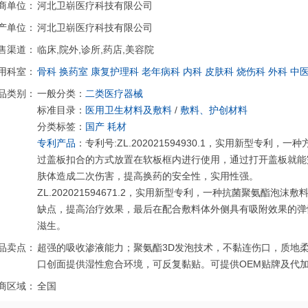
商单位：
河北卫崭医疗科技有限公司
产单位：
河北卫崭医疗科技有限公司
售渠道：
临床,院外,诊所,药店,美容院
用科室：
骨科
换药室
康复护理科
老年病科
内科
皮肤科
烧伤科
外科
中
品类别：
一般分类：
二类医疗器械
标准目录：
医用卫生材料及敷料
/
敷料、护创材料
分类标签：
国产
耗材
专利产品
：专利号:ZL.202021594930.1，实用新型专
过盖板扣合的方式放置在软板框内进行使用，通过打开盖板就能
肤体造成二次伤害，提高换药的安全性，实用性强。
ZL.202021594671.2，实用新型专利，一种抗菌聚氨酯
缺点，提高治疗效果，最后在配合敷料体外侧具有吸附效果的弹
滋生。
品卖点：
超强的吸收渗液能力；聚氨酯3D发泡技术，不黏连伤口，质地柔
口创面提供湿性愈合环境，可反复黏贴。可提供OEM贴牌及代
商区域：
全国