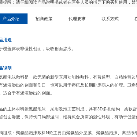
馨提醒：请仔细阅读产品说明书或者在医务人员的指导下购买和使用，禁
产品介绍
招商政策
代理要求
联系方式
品用途
于覆盖体表非慢性创面，吸收创面渗液。
品说明
氨酯泡沫敷料是一款无菌的新型医用功能性敷料，有普通型、自粘性带边
有渗液渗出的创面和伤口，也可以用于褥疮及长期卧床病人的护理。卫崭
，适合于有渗液渗出的创面。
品的主体材料聚氨酯泡沫，采用发泡工艺制成，具有3D多孔结构，柔软
留创面渗液，保持伤口局部湿润，维持愈合所需的湿性环境，有助于促进
构组成：聚氨酯泡沫敷料N款主要由聚氨酯外层膜、聚氨酯泡沫、离型纸