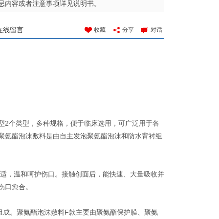
忌内容或者注意事项详见说明书。
在线留言
收藏
分享
对话
型2个类型，多种规格，便于临床选用，可广泛用于各
聚氨酯泡沫敷料是由自主发泡聚氨酯泡沫和防水背衬组
舒适，温和呵护伤口。接触创面后，能快速、大量吸收并
伤口愈合。
组成。聚氨酯泡沫敷料F款主要由聚氨酯保护膜、聚氨