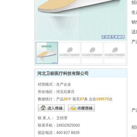
招
生
销
适
产
河北卫崭医疗科技有限公司
经营模式：
生产企业
所在地区：
河北石家庄
数据统计：
产品
20
个 留言
87
条 点击
109575
次
产
联 系 人：
王经理
联系手机：
18932925000
招
固定电话：
400 827 8828