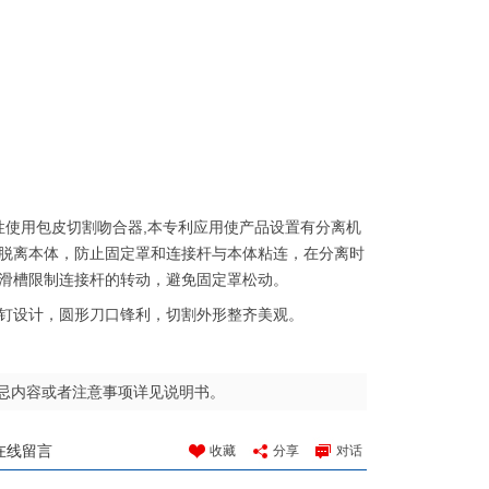
利，一次性使用包皮切割吻合器,本专利应用使产品设置有分离机
脱离本体，防止固定罩和连接杆与本体粘连，在分离时
滑槽限制连接杆的转动，避免固定罩松动。
钉设计，圆形刀口锋利，切割外形整齐美观。
忌内容或者注意事项详见说明书。
在线留言
收藏
分享
对话