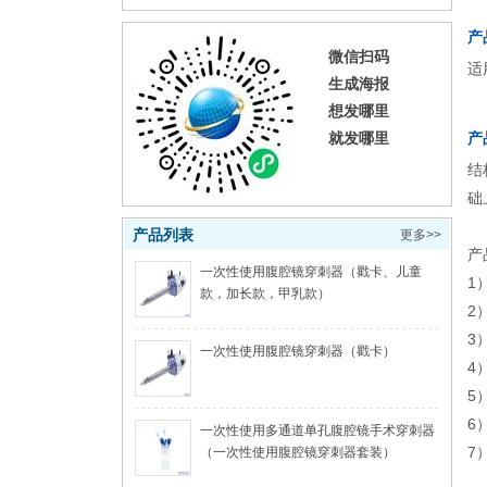
产
微信扫码
适
生成海报
想发哪里
就发哪里
产
结
础
产品列表
更多>>
产
一次性使用腹腔镜穿刺器（戳卡、儿童
1
款，加长款，甲乳款）
2
3
一次性使用腹腔镜穿刺器（戳卡）
4
5
6
一次性使用多通道单孔腹腔镜手术穿刺器
7
（一次性使用腹腔镜穿刺器套装）