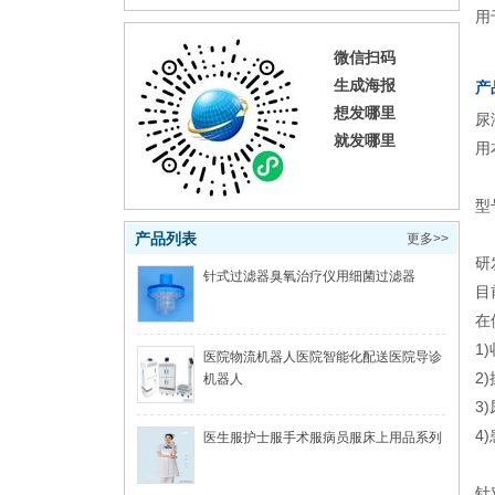
用
微信扫码
生成海报
产
想发哪里
尿
就发哪里
用
型
产品列表
更多>>
研
针式过滤器臭氧治疗仪用细菌过滤器
目
在
1
医院物流机器人医院智能化配送医院导诊
2
机器人
3
4
医生服护士服手术服病员服床上用品系列
针