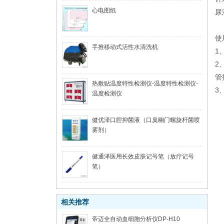
心电图纸
尿
使
手推移动式活性水清洗机
1
2
管
热敷贴温度特性检测仪-温度特性检测仪-
3
温度检测仪
健优泽口腔抑菌液（口臭幽门螺旋杆菌喷
雾剂）
健通泽医用长效皮肤记号笔（放疗记号
笔）
相关推荐
帝迈全自动血细胞分析仪DP-H10