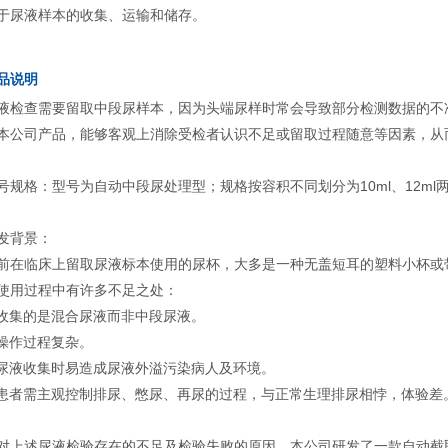
于尿液样本的收集、运输和储存。
品说明
液检查需要留取中段尿样本，因为头端尿样时常会导致部分检测数据的不
本公司产品，能够客观上消除受检者认识不足或留取过程随意等因素，从
号规格：型号为自动中段尿处理型；规格按容积不同划分为10ml、12ml
发背景：
前在临床上留取尿液标本使用的尿杯，大多是一种无盖短耳的塑料小杯或
使用过程中有许多不足之处：
)收集的是混合尿液而非中段尿液。
)操作过程复杂。
)尿液收集时易造成尿液外溢污染病人及环境。
)患者需主观控制排尿、憋尿、再尿的过程，与正常生理排尿相悖，体验差
对上述尿液检验存在的不足及检验失败的原因，本公司研发了一款自动截