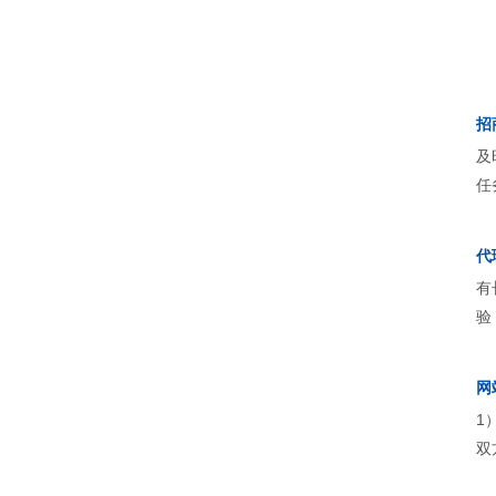
招
及
任
代
有
验
网
1
双