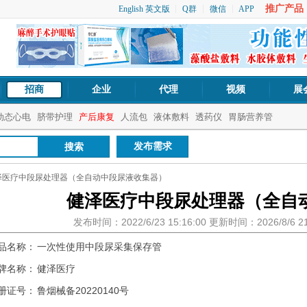
推广产品：1
English 英文版
Q群
微信
APP
招商
企业
代理
视频
展
动态心电
脐带护理
产后康复
人流包
液体敷料
透药仪
胃肠营养管
发布需求
泽医疗中段尿处理器（全自动中段尿液收集器）
健泽医疗中段尿处理器（全自
发布时间：2022/6/23 15:16:00 更新时间：2026/8/6 
品名称：
一次性使用中段尿采集保存管
牌名称：
健泽医疗
册证号：
鲁烟械备20220140号