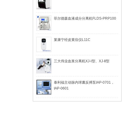
菲尔德森血液成分分离机FLDS-PRP100
莱康宁经皮黄疸仪L11C
三大伟业血浆分离机XJ-Ⅰ型、XJ-Ⅱ型
泰利福主动脉内球囊反搏泵IAP-0701，
IAP-0601