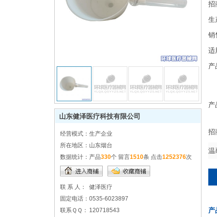
招
生
销
适
产
产
山东健泽医疗科技有限公司
招
经营模式：
生产企业
所在地区：
山东烟台
温
数据统计：
产品
330
个 留言
1510
条 点击
1252376
次
联 系 人：
健泽医疗
固定电话：
0535-6023897
产
联系ＱＱ：
120718543