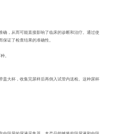
准确，从而可能直接影响了临床的诊断和治疗。通过使
而保证了检查结果的准确性。
两种。
带盖大杯，收集完尿样后再倒入试管内送检。这种尿杯
。
取中段尿的尿液采集器。本产品能够将前段尿液和中段