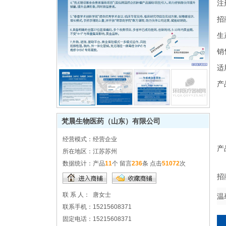
注
招
生
销
适
产
梵晨生物医药（山东）有限公司
经营模式：
经营企业
产
所在地区：
江苏苏州
数据统计：
产品
11
个 留言
236
条 点击
51072
次
招
联 系 人：
唐女士
温
联系手机：
15215608371
固定电话：
15215608371