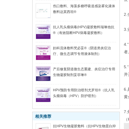
伤口敷料、海藻多糖呼吸道感染雾化液体
敷料达莫西坦®
2
抗人乳头瘤病毒(HPV)凝胶敷料瑞琳他抗
3
®（有效阻断HPV病毒凝胶敷料）
4
妇科流体敷料梵必妥®（阴道类炎症治
者
疗、微生态调节专用液体制剂）
5
产后修复阴道微生态重建、炎症治疗专用
并
生物凝胶制剂妥菲琳®
6
HPV预防专用防治喷剂尤罗坦®（抗人乳
头瘤病毒（HPV）防护喷剂）
黄
7
相关推荐
（
抗HPV生物凝胶敷料（抗HPV生物蛋白抑