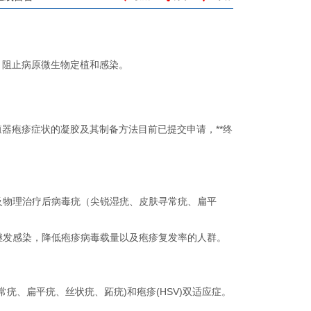
量，阻止病原微生物定植和感染。
生殖器疱疹症状的凝胶及其制备方法目前已提交申请，**终
以及物理治疗后病毒疣（尖锐湿疣、皮肤寻常疣、扁平
止继发感染，降低疱疹病毒载量以及疱疹复发率的人群。
寻常疣、扁平疣、丝状疣、跖疣)和疱疹(HSV)双适应症。