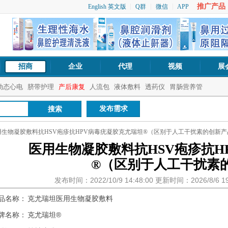
推广产品：1
English 英文版
Q群
微信
APP
招商
企业
代理
视频
展
动态心电
脐带护理
产后康复
人流包
液体敷料
透药仪
胃肠营养管
发布需求
用生物凝胶敷料抗HSV疱疹抗HPV病毒疣凝胶克尤瑞坦®（区别于人工干扰素的创新产
医用生物凝胶敷料抗HSV疱疹抗H
®（区别于人工干扰素
发布时间：2022/10/9 14:48:00 更新时间：2026/8/6 
品名称：
克尤瑞坦医用生物凝胶敷料
牌名称：
克尤瑞坦®