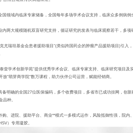
.全国领域内临床专家储备，全国每年多场学术会议支持，临床众多例病例
.业内两大规模随机双盲研究支持，循证研究的发表与临床观察若干，多项
.“克尤瑞坦基金会患者援助项目”(类似跨国药企的肿瘤产品援助项目)引
。
.“泰壹学术创新学苑”提供优秀学术会议、临床专家支持、临床研究项目
开放"萌芽商学院"数万课程，助力伙伴公司运营，赋能经销商。
.具备明确的全国27位医保编码，多个收费项目，多省市已成功挂网，创新耗材
金品种。
.外购、进院、援助平台、商业**模式一多模式运作，风险抵御性强，院内
HSV）专用凝胶。