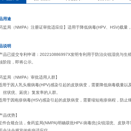
品用途
药监局（NMPA）注册证审批适应症】适用于降低病毒(HPV、HSV)载
品说明
产品已提交专利申请：202210886997X发明专利用于防治尖锐湿疣与
核阶段，即将公示。
药监局（NMPA）审批适用人群】
.适用于因人乳头瘤病毒(HPV)感染引起的皮肤病变，需要降低病毒载量
、丝状疣、跖疣）复发率的人群。
.适用于因疱疹病毒(HSV)感染引起的皮肤病变，需要缩短疱疹病程，防
产品优势】
.证件合规合法，食药监局(NMPA)明确获批HPV-病毒疣(尖锐湿疣、皮肤
于合法合规宣传疾病适应症。