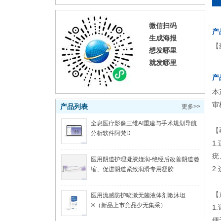
微信扫码
产
生成海报
【
想发哪里
就发哪里
产
本
审
产品列表
更多>>
全息医疗影像三维AI重建与手术规划导航
【
分析软件阿梵D
1
疣
医用阴道护理凝胶嫤润-绝经后改善阴道萎
2
缩、促进阴道紧致润滑专用凝胶
【
医用流感防护喷漱无菌液体剂漱沐坦
®（新品上市竞品少无集采）
1
便