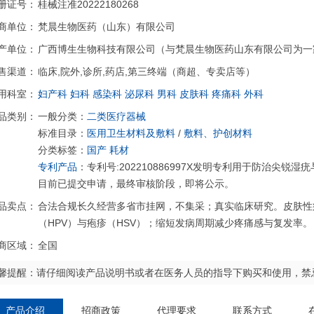
册证号：
桂械注准20222180268
商单位：
梵晨生物医药（山东）有限公司
产单位：
广西博生生物科技有限公司（与梵晨生物医药山东有限公司为一
售渠道：
临床,院外,诊所,药店,第三终端（商超、专卖店等）
用科室：
妇产科
妇科
感染科
泌尿科
男科
皮肤科
疼痛科
外科
品类别：
一般分类：
二类医疗器械
标准目录：
医用卫生材料及敷料
/
敷料、护创材料
分类标签：
国产
耗材
专利产品
：专利号:202210886997X发明专利用于防治尖
目前已提交申请，最终审核阶段，即将公示。
品卖点：
合法合规长久经营多省市挂网，不集采；真实临床研究。皮肤性
（HPV）与疱疹（HSV）；缩短发病周期减少疼痛感与复发率。
商区域：
全国
馨提醒：请仔细阅读产品说明书或者在医务人员的指导下购买和使用，禁
产品介绍
招商政策
代理要求
联系方式