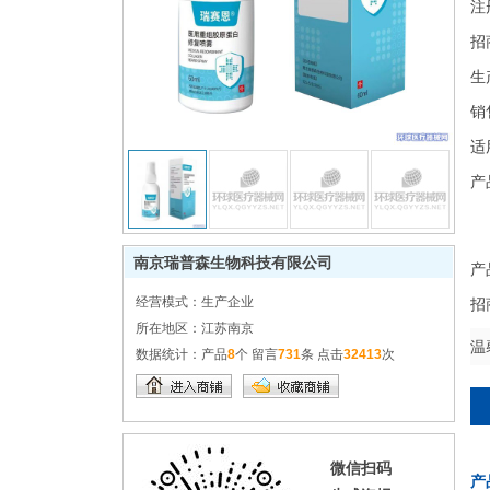
注
招
生
销
适
产
南京瑞普森生物科技有限公司
产
经营模式：
生产企业
招
所在地区：
江苏南京
温
数据统计：
产品
8
个 留言
731
条 点击
32413
次
微信扫码
产