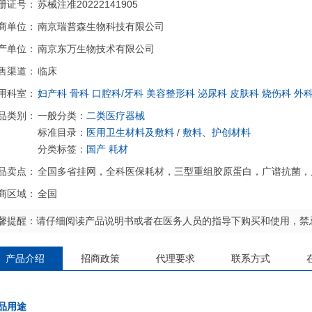
册证号：
苏械注准20222141905
商单位：
南京瑞普森生物科技有限公司
产单位：
南京东万生物技术有限公司
售渠道：
临床
用科室：
妇产科
骨科
口腔科/牙科
美容整形科
泌尿科
皮肤科
烧伤科
外
品类别：
一般分类：
二类医疗器械
标准目录：
医用卫生材料及敷料
/
敷料、护创材料
分类标签：
国产
耗材
品卖点：
全国多省挂网，全科医保耗材，三型重组胶原蛋白，广谱抗菌，
商区域：
全国
馨提醒：请仔细阅读产品说明书或者在医务人员的指导下购买和使用，禁
产品介绍
招商政策
代理要求
联系方式
品用途