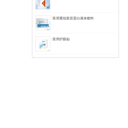
医用重组胶原蛋白液体敷料
医用护眼贴