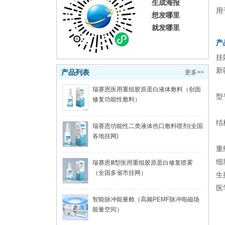
生成海报
用
想发哪里
就发哪里
产
挂
新
产品列表
更多>>
瑞赛恩医用重组胶原蛋白液体敷料（创面
型
修复功能性敷料）
结
瑞赛恩功能性二类液体伤口敷料喷剂(全国
各地挂网)
重
细
瑞赛恩Ⅲ型医用重组胶原蛋白修复喷雾
（全国多省市挂网）
生
医
智能脉冲能量舱（高频PEMF脉冲电磁场
能量空间）