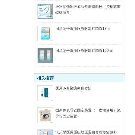
纤纽莱低GI纤原肽营养特膳粉（控糖减重
特殊膳食）
润清萌干眼滴眼液眼部抑菌液13ml
润清萌干眼滴眼液眼部抑菌液100ml
相关推荐
医用β-葡聚糖鼻腔喷剂
创新体表导管固定装置（一次性使用引流
导管固定装置）
洗乐馨医用重组胶原蛋白鼻腔修复敷料