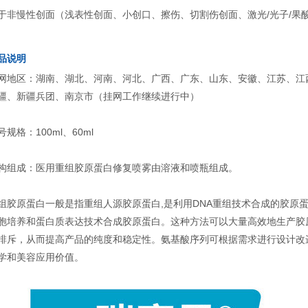
于非慢性创面（浅表性创面、小创口、擦伤、切割伤创面、激光/光子/果
品说明
网地区：湖南、湖北、河南、河北、广西、广东、山东、安徽、江苏、江
疆、新疆兵团、南京市（挂网工作继续进行中）
号规格：100ml、60ml
构组成：医用重组胶原蛋白修复喷雾由溶液和喷瓶组成。
组胶原蛋白一般是指重组人源胶原蛋白,是利用DNA重组技术合成的胶原蛋
胞培养和蛋白质表达技术合成胶原蛋白。这种方法可以大量高效地生产胶
排斥，从而提高产品的纯度和稳定性。氨基酸序列可根据需求进行设计改
学和美容应用价值。