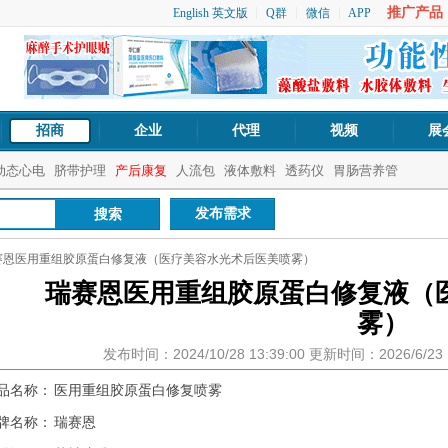
推广产品：1
English 英文版
Q群
微信
APP
招商
企业
代理
视频
展
动态心电
脐带护理
产后康复
人流包
液体敷料
透药仪
胃肠营养管
发布需求
赛恩医用重组胶原蛋白修复液（医疗美容水光术后医美喷雾）
瑞赛恩医用重组胶原蛋白修复液（
雾）
发布时间：2024/10/28 13:39:00 更新时间：2026/6/2
品名称：
医用重组胶原蛋白修复喷雾
牌名称：
瑞赛恩