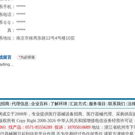
系手机：
******
系电话：
******
系ＱＱ：
******
 真：
******
系地址：
南京市秣周东路12号4号楼10层
线留言
*
为必填项
ading...
械招商
代理信息
企业百科
了解环球
汇款方式
服务项目
联系我们
法
|
|
|
|
|
|
|
网成立于2008年，专业提供医疗器械设备招商、医疗器械代理、采购供应
.net 版权所有 Copy Right 2008-2026 中华人民共和国增值电信业务经营许可证：
01 找产品：0571-85556289 投诉：18705818689
地址：浙江省杭州市下城
疗器械网只起到信息平台作用,不为交易经过负任何责任,请双方谨慎交易