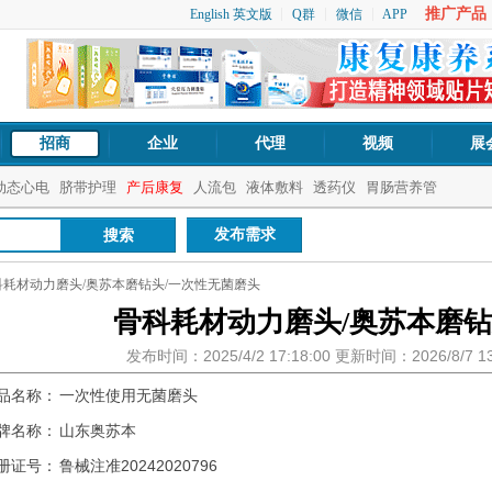
推广产品：1
English 英文版
Q群
微信
APP
招商
企业
代理
视频
展
动态心电
脐带护理
产后康复
人流包
液体敷料
透药仪
胃肠营养管
发布需求
科耗材动力磨头/奥苏本磨钻头/一次性无菌磨头
骨科耗材动力磨头/奥苏本磨钻
发布时间：2025/4/2 17:18:00 更新时间：2026/8/7 
品名称：
一次性使用无菌磨头
牌名称：
山东奥苏本
册证号：
鲁械注准20242020796