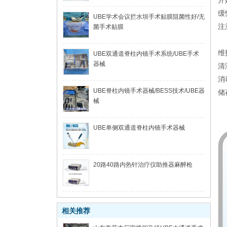
开
缓
UBE学术会议拦水坝手术贴膜阻菌性好/无
注
菌手术贴膜
维
UBE双通道脊柱内镜手术系统/UBE手术
器械
清
消
UBE脊柱内镜手术器械/BESS技术/UBE器
储
械
UBE单侧双通道脊柱内镜手术器械
20路40路内热针治疗仪助推器麻醉枪
相关推荐