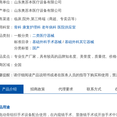
商单位：
山东奥苏本医疗设备有限公司
产单位：
山东奥苏本医疗设备有限公司
售渠道：
临床,院外,第三终端（商超、专卖店等）
用科室：
骨科
康复护理科
老年病科
医院供应室
品类别：
一般分类：
二类医疗器械
标准目录：
基础外科手术器械
/
基础外科其它器械
分类标签：
国产
品卖点：
专业生产厂家，具有较高的品牌知名度、美誉度，质量优、价格
商区域：
全国
馨提醒：请仔细阅读产品说明书或者在医务人员的指导下购买和使用，禁
产品介绍
招商政策
代理要求
联系方式
品用途
电动骨组织手术设备配合使用，在内窥镜手术、显微镜手术或开放手术中