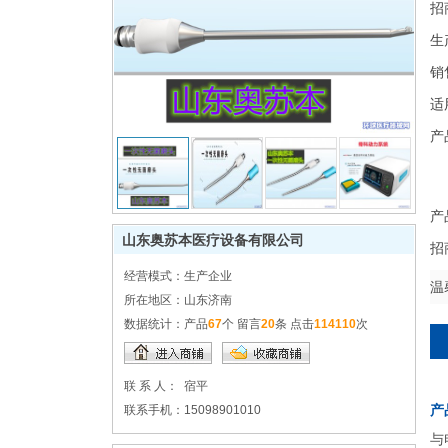
招
生
销
适
产
产
山东奥苏本医疗设备有限公司
招
经营模式：
生产企业
温
所在地区：
山东济南
数据统计：
产品
67
个 留言
20
条 点击
114110
次
联 系 人：
宿平
产
联系手机：
15098901010
与