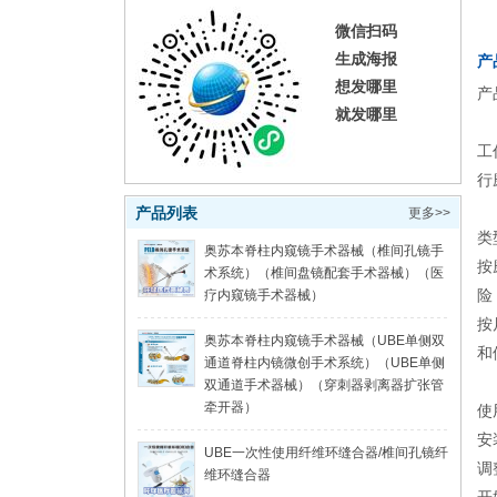
微信扫码
生成海报
产
想发哪里
产
就发哪里
工
行
产品列表
更多>>
类
奥苏本脊柱内窥镜手术器械（椎间孔镜手
按
术系统）（椎间盘镜配套手术器械）（医
险
疗内窥镜手术器械）
按
奥苏本脊柱内窥镜手术器械（UBE单侧双
和
通道脊柱内镜微创手术系统）（UBE单侧
双通道手术器械）（穿刺器剥离器扩张管
牵开器）
使
安
UBE一次性使用纤维环缝合器/椎间孔镜纤
调
维环缝合器