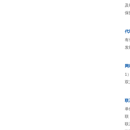
及
保
代
有
发
网
1
双
联
单
联
联