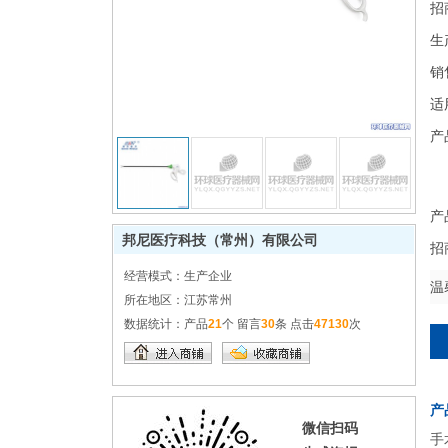
招
生
销
适
产
产
邦尼医疗科技（常州）有限公司
招
经营模式：
生产企业
温
所在地区：
江苏常州
数据统计：
产品
21
个 留言
30
条 点击
47130
次
产
微信扫码
手