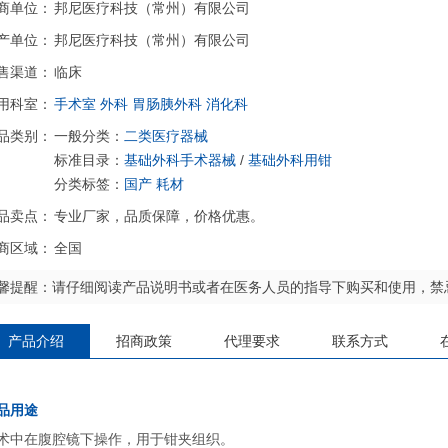
商单位：
邦尼医疗科技（常州）有限公司
产单位：
邦尼医疗科技（常州）有限公司
售渠道：
临床
用科室：
手术室
外科
胃肠胰外科
消化科
品类别：
一般分类：
二类医疗器械
标准目录：
基础外科手术器械
/
基础外科用钳
分类标签：
国产
耗材
品卖点：
专业厂家，品质保障，价格优惠。
商区域：
全国
馨提醒：请仔细阅读产品说明书或者在医务人员的指导下购买和使用，禁
产品介绍
招商政策
代理要求
联系方式
品用途
术中在腹腔镜下操作，用于钳夹组织。