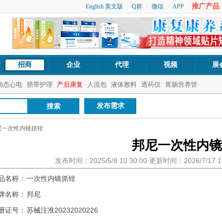
推广产品：1
English 英文版
Q群
微信
APP
招商
企业
代理
视频
展
动态心电
脐带护理
产后康复
人流包
液体敷料
透药仪
胃肠营养管
发布需求
尼一次性内镜抓钳
邦尼一次性内镜
发布时间：2025/5/8 10:30:00 更新时间：2026/7/17
品名称：
一次性内镜抓钳
牌名称：
邦尼
册证号：
苏械注准20232020226