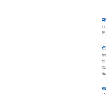
网
1
双
联
单
联
联
联
在
Lo