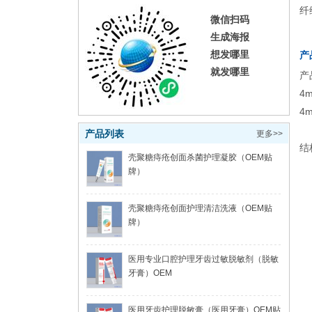
纤
微信扫码
生成海报
想发哪里
产
就发哪里
产
4
4
产品列表
更多>>
结
壳聚糖痔疮创面杀菌护理凝胶（OEM贴
牌）
壳聚糖痔疮创面护理清洁洗液（OEM贴
牌）
医用专业口腔护理牙齿过敏脱敏剂（脱敏
牙膏）OEM
医用牙齿护理脱敏膏（医用牙膏）OEM贴