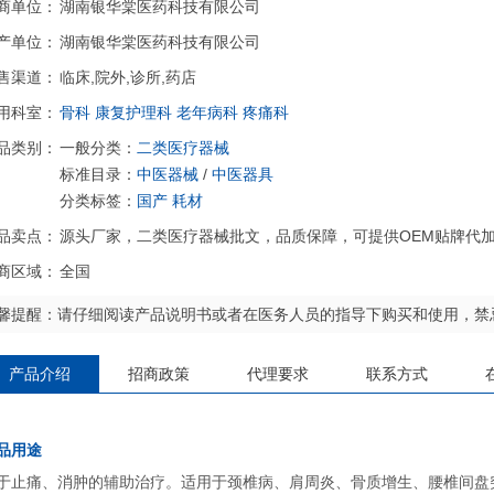
商单位：
湖南银华棠医药科技有限公司
产单位：
湖南银华棠医药科技有限公司
售渠道：
临床,院外,诊所,药店
用科室：
骨科
康复护理科
老年病科
疼痛科
品类别：
一般分类：
二类医疗器械
标准目录：
中医器械
/
中医器具
分类标签：
国产
耗材
品卖点：
源头厂家，二类医疗器械批文，品质保障，可提供OEM贴牌代
商区域：
全国
馨提醒：请仔细阅读产品说明书或者在医务人员的指导下购买和使用，禁
产品介绍
招商政策
代理要求
联系方式
品用途
于止痛、消肿的辅助治疗。适用于颈椎病、肩周炎、骨质增生、腰椎间盘