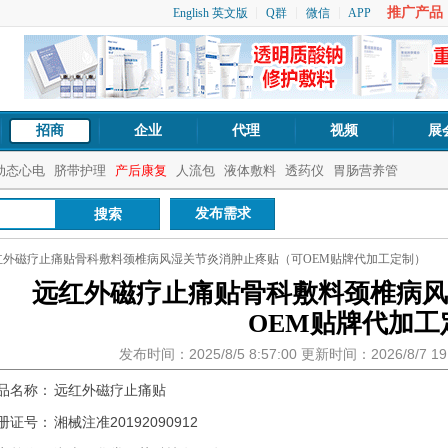
推广产品：1
English 英文版
Q群
微信
APP
招商
企业
代理
视频
展
动态心电
脐带护理
产后康复
人流包
液体敷料
透药仪
胃肠营养管
发布需求
红外磁疗止痛贴骨科敷料颈椎病风湿关节炎消肿止疼贴（可OEM贴牌代加工定制）
远红外磁疗止痛贴骨科敷料颈椎病风
OEM贴牌代加工
发布时间：2025/8/5 8:57:00 更新时间：2026/8/7 
品名称：
远红外磁疗止痛贴
册证号：
湘械注准20192090912