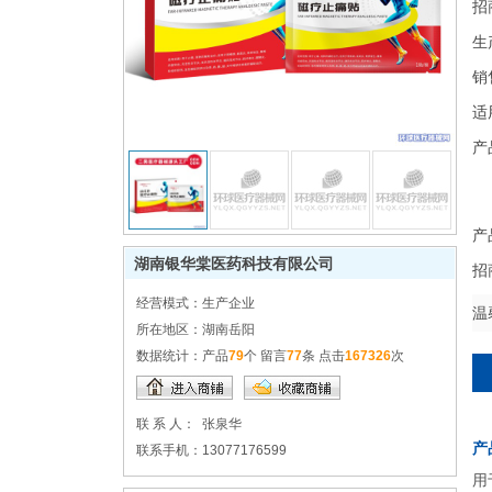
招
生
销
适
产
产
湖南银华棠医药科技有限公司
招
经营模式：
生产企业
温
所在地区：
湖南岳阳
数据统计：
产品
79
个 留言
77
条 点击
167326
次
联 系 人：
张泉华
产
联系手机：
13077176599
用