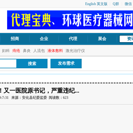
English 英文版
Q群
微信
招商
企业
代理
展会
资
妇科
痔疮
鼻炎
人流包
液体敷料
激光治疗仪
发布需求
！又一医院原书记，严重违纪...
7-7 9:7:31 来源：安化县纪委监委 阅读数：
623