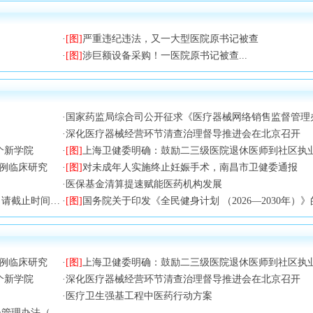
·
[图]
严重违纪违法，又一大型医院原书记被查
·
[图]
涉巨额设备采购！一医院原书记被查...
·
国家药监局综合司公开征求《医疗器械网络销售监督管理办法（修订草案征求意见稿
·
深化医疗器械经营环节清查治理督导推进会在北京召开
个新学院
·
[图]
上海卫健委明确：鼓励二三级医院退休医师到社区执
例临床研究
·
[图]
对未成年人实施终止妊娠手术，南昌市卫健委通报
·
医保基金清算提速赋能医药机构发展
的通知》政策解读
·
[图]
国务院关于印发《全民健身计划 （2026—2030年）
例临床研究
·
[图]
上海卫健委明确：鼓励二三级医院退休医师到社区执
个新学院
·
深化医疗器械经营环节清查治理督导推进会在北京召开
·
医疗卫生强基工程中医药行动方案
求意见稿）》意见