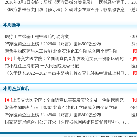
·
2018年8月1日实施：新版《医疗器械分类目录》，医械经销商千万别错过！
·
2
·
《医疗器械分类目录（修订稿）》研讨会在京召开，收集修改意见近三百条
·
总
本周推荐
·
医疗卫生强基工程中医药行动方案
·
国
·
25家医药企业上榜！2026年《财富》世界500强公布
·
深
·
聚焦生物医药与人工智能 北京石油化工学院成立两个新学院
·
[图
·
[图]
上海交大医学院：全面调查仇某某发表论文及一例临床研究
·
[图
·
范小红任上海市第.一人民医院党委书记
·
医
·
《关于延长2022—2024年出生婴幼儿首次育儿补贴申请截止时间的通知》政策解读
·
[图
本周热点资讯-
·
[图]
上海交大医学院：全面调查仇某某发表论文及一例临床研究
·
[图
·
聚焦生物医药与人工智能 北京石油化工学院成立两个新学院
·
深
·
25家医药企业上榜！2026年《财富》世界500强公布
·
医
·
国家药监局综合司公开征求《医疗器械网络销售监督管理办法（修订草案征求意见稿）》意见