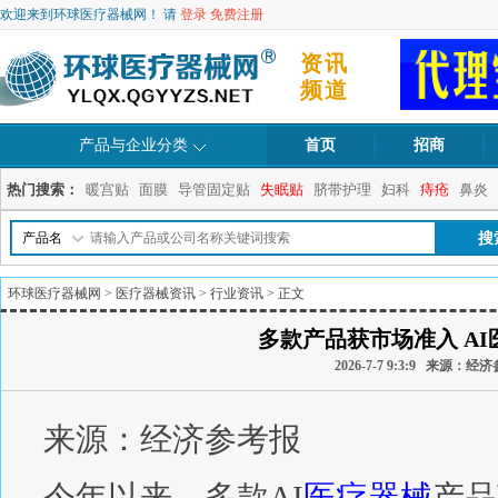
欢迎来到环球医疗器械网！ 请
登录
免费注册
资讯
频道
产品与企业分类
首页
招商
热门搜索：
暖宫贴
面膜
导管固定贴
失眠贴
脐带护理
妇科
痔疮
鼻炎
产品名
环球医疗器械网
>
医疗器械资讯
>
行业资讯
> 正文
多款产品获市场准入 A
2026-7-7 9:3:9 来源
来源：经济参考报
今年以来，多款AI
医疗器械
产品