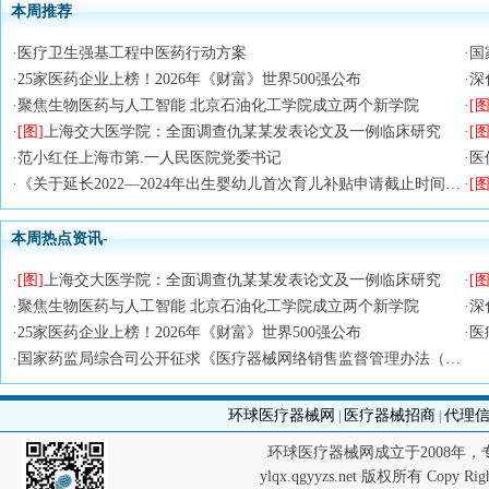
本周推荐
·
医疗卫生强基工程中医药行动方案
·
国
·
25家医药企业上榜！2026年《财富》世界500强公布
·
深
·
聚焦生物医药与人工智能 北京石油化工学院成立两个新学院
·
[图
·
[图]
上海交大医学院：全面调查仇某某发表论文及一例临床研究
·
[图
·
范小红任上海市第.一人民医院党委书记
·
医
·
《关于延长2022—2024年出生婴幼儿首次育儿补贴申请截止时间的通知》政策解读
·
[图
本周热点资讯-
·
[图]
上海交大医学院：全面调查仇某某发表论文及一例临床研究
·
[图
·
聚焦生物医药与人工智能 北京石油化工学院成立两个新学院
·
深
·
25家医药企业上榜！2026年《财富》世界500强公布
·
医
·
国家药监局综合司公开征求《医疗器械网络销售监督管理办法（修订草案征求意见稿）》意见
环球医疗器械网
医疗器械招商
代理
|
|
环球医疗器械网成立于2008年
ylqx.qgyyzs.net 版权所有 Co