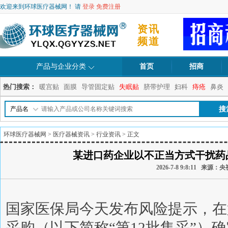
欢迎来到环球医疗器械网！ 请
登录
免费注册
资讯
频道
产品与企业分类
首页
招商
热门搜索：
暖宫贴
面膜
导管固定贴
失眠贴
脐带护理
妇科
痔疮
鼻炎
产品名
环球医疗器械网
>
医疗器械资讯
>
行业资讯
> 正文
某进口药企业以不正当方式干扰药
2026-7-8 9:8:11 来
国家医保局今天发布风险提示，在
采购（以下简称“第12批集采”）