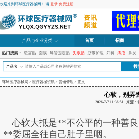
欢迎来到环球医疗器械网！ 请
登录
免费注册
资讯
频道
产品与企业分类
首页
招商
热门搜索：
暖宫贴
面膜
导管固定贴
失眠贴
脐带护理
妇科
痔疮
鼻炎
产品名
环球医疗器械网
>
医疗器械资讯
>
营销管理
> 正文
心软，别弄
2026-7-7 11:36:51 
心软大抵是**不公平的一种善
**委屈全往自己肚子里咽。