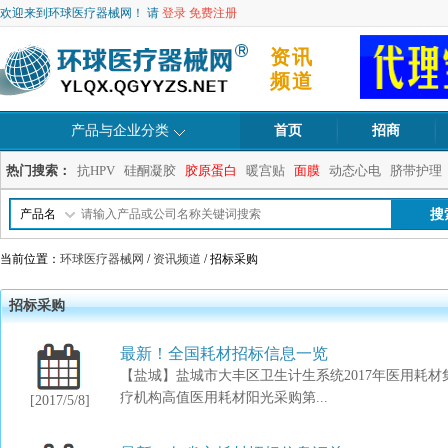
欢迎来到环球医疗器械网！ 请
登录
免费注册
资讯
频道
产品与企业分类
首页
招商
热门搜索：
抗HPV
硅酮凝胶
胶原蛋白
暖宫贴
面膜
动态心电
脐带护理
产品名
当前位置：
环球医疗器械网
/
资讯频道
/ 招标采购
招标采购
最新！全国耗材招标信息一览
【盐城】盐城市大丰区卫生计生系统2017年医用耗材集中
疗机构高值医用耗材阳光采购第...
[2017/5/8]