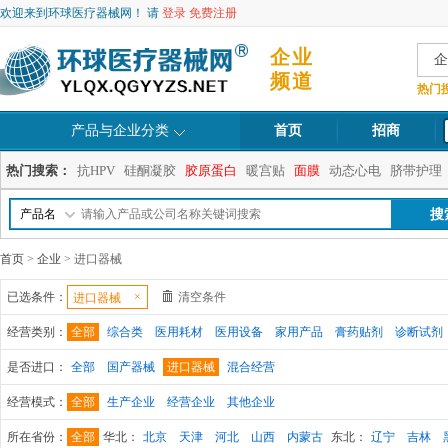
欢迎来到环球医疗器械网！ 请
登录
免费注册
企业
企
频道
热门
产品与企业分类
首页
招商
热门搜索：
抗HPV
硅酮凝胶
胶原蛋白
暖宫贴
面膜
动态心电
脐带护理
产品名
首页
>
企业
> 进口器械
已选条件：
×
清空条件
进口器械
经营类别：
全部
综合类
医用耗材
医用设备
家用产品
膏药贴剂
诊断试剂
是否进口：
全部
国产器械
进口器械
混合经营
经营模式：
全部
生产企业
经营企业
其他企业
所在省份：
全部
华北：
北京
天津
河北
山西
内蒙古
东北：
辽宁
吉林