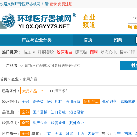
欢迎来到环球医疗器械网！ 请
登录
免费注册
企业
企
频道
热门
产品与企业分类
首页
招商
热门搜索：
抗HPV
硅酮凝胶
胶原蛋白
暖宫贴
面膜
动态心电
脐带护理
产品名
首页
>
企业
> 家用产品
已选条件：
×
清空条件
家用产品
经营类别：
全部
综合类
医用耗材
医用设备
家用产品
膏药贴剂
诊断试剂
是否进口：
全部
国产器械
进口器械
混合经营
经营模式：
全部
生产企业
经营企业
其他企业
所在省份：
全部
华北：
北京
天津
河北
山西
内蒙古
东北：
辽宁
吉林