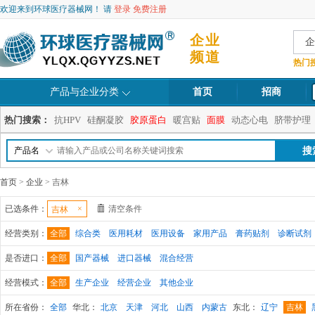
欢迎来到环球医疗器械网！ 请
登录
免费注册
企业
企
频道
热门
产品与企业分类
首页
招商
热门搜索：
抗HPV
硅酮凝胶
胶原蛋白
暖宫贴
面膜
动态心电
脐带护理
产品名
首页
>
企业
> 吉林
已选条件：
×
清空条件
吉林
经营类别：
全部
综合类
医用耗材
医用设备
家用产品
膏药贴剂
诊断试剂
是否进口：
全部
国产器械
进口器械
混合经营
经营模式：
全部
生产企业
经营企业
其他企业
所在省份：
全部
华北：
北京
天津
河北
山西
内蒙古
东北：
辽宁
吉林