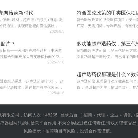
启靶向给药新时代
符合医改政策的甲类医保项
，仪器+耗材，超声波+电致孔+电导+激
符合医改政策的甲类医保项目：安士泰
厂家，无需招标，专利产品，有医保收费项目。 安士泰超声透药仪凭借创新技术，
2026/8/5
医保项目，其合规性与实用性得到医
合贴片？
多功能超声透药仪，第三代
士泰招商——医用超声耦合贴片（中医超
多功能超声透药仪 ，第三代给药方式，
泰多功能超声透药仪： 与已备案的医用超声耦合贴片(鄂汉械备20150177号)、超声治疗固定贴(鄂汉械备
2025/7/10
20150176号)、超声耦合贴片(包)(…
超声透药仪原理是什么？效
透皮给药系统（超声透药治疗仪）。 超
超声透药仪 原理是什么？效果如何？安士泰
仪： 是以超声为主，辅以电致孔、电导及激光四种技术为一体的透皮给药设备。 与已备案的医用超声耦合贴
2025/4/16
片(鄂汉械备20150177号)、…
有限公司，访问人次：48265
登录后台
(
招商
-
代理
-
企业
-
资讯
)
疗器械网只起到信息平台作用,不为交易经过负任何责任,请双方谨慎交易
风险提示：招商项目有风险，投资合作需谨慎。