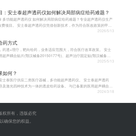
目：安士泰超声透药仪如何解决局部病症给药难题？
 多功能超声透药仪 如何解决局部病症给药难题？专业超声透药仪生产
作为符合医改政策的甲类
2026/5/13
疗…
给药方式
药透+理疗，靶向给药，业务适应范围大，符合医疗改革政策。 安士
2025/5/13
果如何？
医疗供应二类医疗器械，多功能超声透药仪。 安士泰超声透药
2024/3/18
 版权所有，违版必究
,以确保您的权益。