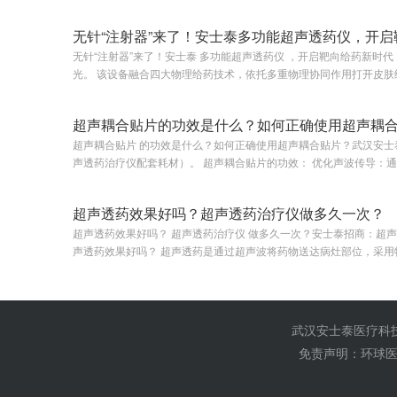
无针“注射器”来了！安士泰多功能超声透药仪，开
无针“注射器”来了！安士泰 多功能超声透药仪 ，开启靶向给药新时代
光。 该设备融合四大物理给药技术，依托多重物理协同作用打开皮肤给药通道，实现药物靶向直达病灶，规
避药物肠胃首过效应，有效提升药物…
超声耦合贴片的功效是什么？如何正确使用超声耦
超声耦合贴片 的功效是什么？如何正确使用超声耦合贴片？武汉安
声透药治疗仪配套耗材）。 超声耦合贴片的功效： 优化声波传导‌：通过耦合剂填充探头与皮肤接触面的空
隙，有效排除空气干…
超声透药效果好吗？超声透药治疗仪做多久一次？
超声透药效果好吗？ 超声透药治疗仪 做多久一次？安士泰招商：超声
声透药效果好吗？ 超声透药是通过超声波将药物送达病灶部位，采用物理促渗技术，通过超声波空化效应和
机械振动作用，对骨科疾病：…
武汉安士泰医疗科技
免责声明：环球医