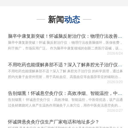
新闻
动态
脑卒中康复新突破！怀诚脑反射治疗仪：物理疗法改善脑循环
脑卒中康复新突破！怀诚 脑反射治疗仪 ：物理疗法改善脑循环，医保收费，
利于推广，市场应用广泛。 作为脑卒中康复领域的创新二类医疗器械，该设
2026/6/24
备依托无创物理治疗技术，改善脑部血液循环，助力受损脑神经功能修复，
规避了传统药物治疗的副作…
不用吃药也能缓解鼻部不适？深入了解鼻腔光子治疗仪的科学原理
不用吃药也能缓解鼻部不适？深入了解 鼻腔光子治疗仪 的科学原理，通过鼻
腔内光量子血管外照射，用于高粘血症、高脂血症等血脂异常症的辅助治
2026/3/20
疗，预防由此引起的血栓形成。 鼻腔光子治疗仪作为一种物理辅助治疗设
备，其核心优势在于无需服药，…
告别烟熏！怀诚悬空灸疗仪：高效净烟、智能温控，中医馆优选
告别烟熏！ 怀诚悬空灸疗仪 ：高效净烟、智能温控，中医馆优选，该产品通
过灸材燃烧对人体产生温热作用施灸于人体穴位，用作中医灸法悬空灸的灸
2026/2/27
疗工具。 技术优势： 1、明火灸疗，传承经典： 严格延续传统悬空灸法的核
心灸疗逻辑…
怀诚牌悬灸灸疗仪生产厂家电话和地址多少？
怀诚牌 悬灸灸疗仪 生产厂家电话和地址多少？悬灸仪的作用及功效是什么？