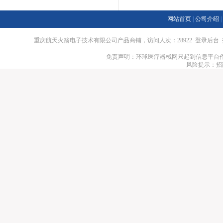
网站首页
|
公司介绍
|
重庆航天火箭电子技术有限公司产品商铺，访问人次：28922
登录后台
免责声明：环球医疗器械网只起到信息平台作
风险提示：招