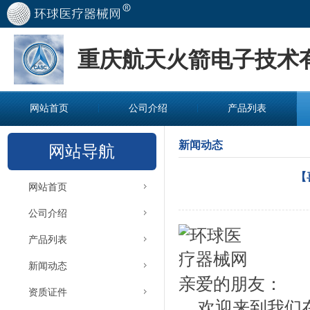
重庆航天火箭电子技术
网站首页
公司介绍
产品列表
新闻动态
网站导航
【
网站首页
公司介绍
产品列表
新闻动态
亲爱的朋友：
资质证件
欢迎来到我们