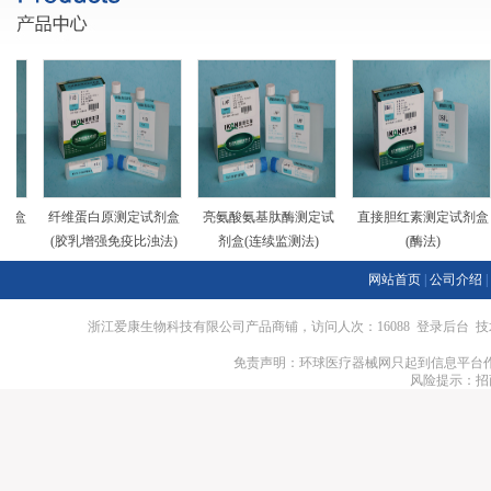
剂盒
纤维蛋白原测定试剂盒
亮氨酸氨基肽酶测定试
直接胆红素测定试剂盒
(胶乳增强免疫比浊法)
剂盒(连续监测法)
(酶法)
网站首页
|
公司介绍
|
浙江爱康生物科技有限公司产品商铺，访问人次：16088
登录后台
技
免责声明：环球医疗器械网只起到信息平台作
风险提示：招