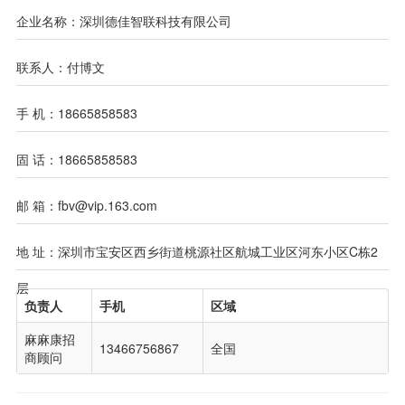
企业名称：深圳德佳智联科技有限公司
联系人：付博文
手 机：18665858583
固 话：18665858583
邮 箱：fbv@vip.163.com
地 址：深圳市宝安区西乡街道桃源社区航城工业区河东小区C栋2
层
负责人
手机
区域
麻麻康招
13466756867
全国
商顾问