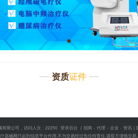
资质
证件
有限公司，访问人次：22250
登录后台
(
招商
-
代理
-
企业
-
资讯
)
疗器械网只起到信息平台作用,不为交易经过负任何责任,请双方谨慎交易