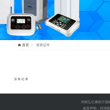
首页
资质证件


没 有 记 录
河南弘亿康医疗器械
免责声明：环球医