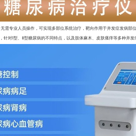
，无需专业人员操作，可实现多部位系统治疗，靶向作用于并发症发病部
理，针对I型、Ⅱ型糖尿病的不同特点，以及肢体麻木、皮肤瘙痒等多种并