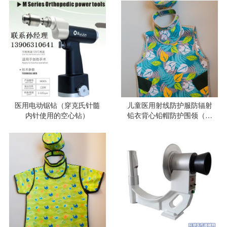
医用电动锯钻（穿克氏针髓
儿童医用射线防护服防辐射
内针使用的空心钻）
铅衣背心铅帽防护围领（花
色款）