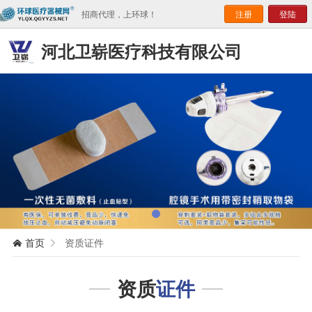
招商代理，上环球！
注册
登陆
河北卫崭医疗科技有限公司
首页
资质证件


资质
证件