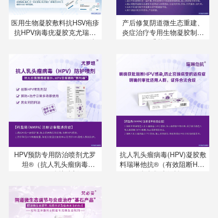
医用生物凝胶敷料抗HSV疱疹
产后修复阴道微生态重建、
抗HPV病毒疣凝胶克尤瑞坦
炎症治疗专用生物凝胶制剂
®（区别于人工干扰素的创新
妥菲琳®
产品）
HPV预防专用防治喷剂尤罗
抗人乳头瘤病毒(HPV)凝胶敷
坦®（抗人乳头瘤病毒
料瑞琳他抗®（有效阻断HPV
（HPV）防护喷剂）
病毒凝胶敷料）