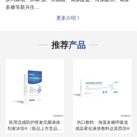
多糖等新兴生…
更多介绍

推荐
产品
医用流感防护喷漱无菌液体
伤口敷料、海藻多糖呼吸道
剂漱沐坦®（新品上市竞品少
感染雾化液体敷料达莫西坦®
无集采）