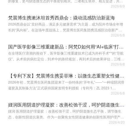
的修复，更与阴道微生态的平衡密切相关。二者相互依存、相互促进，共同
2026/6/9
构成产后整体康复的重要基础。 一、阴道微生态：产后修复的生理基础 健康
的阴道微生态以乳酸…
梵晨博生携漱沐坦首秀西鼎会：撬动流感防治新蓝海
2026西鼎会以“卖好商品，满足多元健康需求”为主题，成为院外市场全年增
长的“风向标”。在这场年度战场上，梵晨博生医药集团携流感防治创新产
2026/6/8
品“漱沐坦”**亮相，以“药械共治”的定位，在银发经济与呼吸健康交叠的赛道
中，引发行业高度关注。…
国产医学影像三维重建新品：阿梵D如何用“AI+临床”打破进口垄断
在全球医疗浪潮的推动下，医学影像三维重建技术已成为外科手术**的“导航
仪”。从术前的病灶定位，到术中的路径规划，再到术后的效果评估，三维重
2026/6/8
建正在重塑现代外科的诊疗流程。然而，长期以来，国内医疗机构对三维重
建软件的依赖，几乎被国外产…
【专利下发】梵晨博生携妥菲琳：以微生态重塑女性健康未来
2026年初，梵晨博生医药集团迎来了一份特殊的“开年礼”——“一种缩阴润滑
凝胶及其制备方法”正式获得国家发明专利授权（专利号：ZL 2023 1
2026/6/8
1623430.4）。这不仅是技术突破的标志，更是一份关于女性健康未来的承
诺书。 在许多人眼中，这不过…
嫤润医用阴道护理凝胶：改善松弛干涩，呵护阴道微生态平衡
嫤润 医用阴道护理凝胶 ：改善松弛干涩，呵护阴道微生态平衡，调节微生
态，创新性阴道抗衰类。 作为一款聚焦女性阴道健康的创新性医用护理产
2026/4/20
品，嫤润医用阴道护理凝胶以合规为基石、以功效为核心，覆盖阴道护理需
求，为女性提供专业的健康守护…