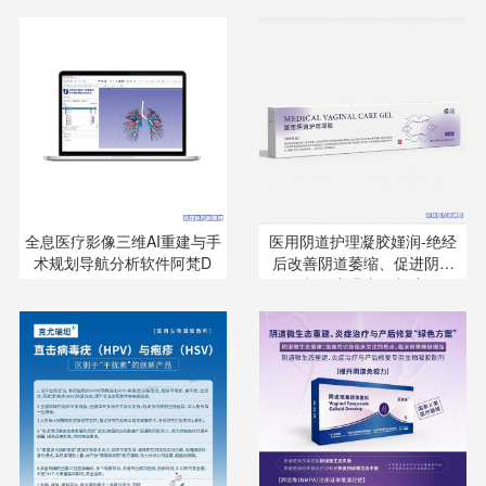
全息医疗影像三维AI重建与手
医用阴道护理凝胶嫤润-绝经
术规划导航分析软件阿梵D
后改善阴道萎缩、促进阴道
紧致润滑专用凝胶