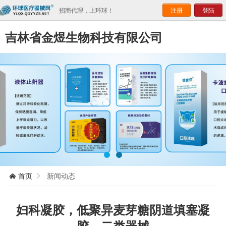
招商代理，上环球！
注册
登陆
吉林省金煜生物科技有限公司
首页
新闻动态


妇科凝胶，低聚异麦芽糖阴道填塞凝
胶，二类器械