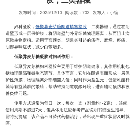
发布时间：2025/12/10
阅读数：703
发布人：小编
妇科凝胶，
低聚异麦芽糖阴道填塞凝胶
，二类器械，通过在阴
道壁形成一层保护膜，将阴道壁与外界细菌物理隔离，从而阻止病
原微生物定植。适用于宫颈炎、阴道炎引起的瘙痒、糜烂、疼痛、
阴部异味症状，减少白带增多。
低聚异麦芽糖凝胶对妇科作用：
低聚异麦芽糖妇科凝胶主要用于维护阴道健康，其作用机制包
括物理阻隔和微生态调节。具体而言，它能在阴道表面形成一层保
护性薄膜，物理隔离外部细菌入侵；同时作为益生元，促进乳酸杆
菌等有益菌群的繁殖，帮助维持阴道弱酸环境，进而辅助预防和改
善炎症问题。
使用方式通常为每日一次，每次一支（剂量约1-2克），连续
使用周期不超过7天，但具体用法应参考产品说明书或医生指导。
需特别提醒，该产品不可替代药物治疗，若出现严重症状需及时就
医。