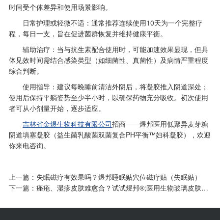
时间受个体差异和使用场景影响。
‌日常护理或轻微不适‌：通常推荐连续使用10天为一个完整疗
程，每日一支，旨在促进菌群恢复并维持健康平衡。
‌辅助治疗‌：当与抗生素配合使用时，可能加速效果显现，但具
体见效时间需结合感染类型（如细菌性、真菌性）及病情严重程度
综合判断。
使用指导：建议每晚睡前清洁外阴后，将凝胶推入阴道深处；
使用后保持平躺姿势至少半小时，以确保药物充分吸收。初次使用
者可从小剂量开始，逐步适应。
吉林省金煜生物科技有限公司
招商——煜邦医用低聚异麦芽糖
阴道填塞凝胶（益生菌乳酸菌双菌复合PH平衡™妇科凝胶），欢迎
你来电咨询。
上一篇：
失眠磁疗有效果吗？煜邦睡眠贴穴位磁疗贴（失眠贴）
下一篇：
痤疮、湿疹皮肤难愈合？试试煜邦®;医用生物玻璃皮肤护理敷料