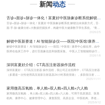
新闻
动态
舌诊+面诊+脉诊一体化！富夏好中医脉象诊断系统解锁治未病新方式
舌诊+面诊+脉诊一体化！富夏好 中医脉象诊断系统 解锁治未病新方式，舌-
面-手-脉-健康分析+大数据挖掘技术，构建中医大健康数字孪生系统。 “青囊
2026/2/5
智测”系列产品的设计特点，始终将“以用户为中心”的核心理念贯穿全程，深
度融合前沿高科技技…
解锁中医新赛道！AI 智能脉诊仪——医院/中医馆/康养中心都在用
解锁中医新赛道！ AI 智能脉诊仪 ——医院 / 中医馆 / 康养中心都在用，由中
医师在临床工作中，进行舌面象信息和脉图采集。 中医人工智能辅助诊疗系
2026/1/6
统深度契合中医辨证论治的核心精髓，严格遵循“望、闻、问、切”的传统就
诊流程，将“四诊…
深圳富夏好介绍：CT高压注射器操作流程
深圳富夏好： CT高压注射器 操作流程，我公司正在招商中，CT高压注射器
（多通道一次性使用高压造影注射器及24小时系统管路），多阶段注射，双
2025/11/11
流同步注射，超大装载容量，满足更多和更复杂的注射。 CT高压注射器操
作流程： 准备工作： …
家用微高压氧舱，单人舱+双人舱+四人舱+六人舱
家用微高压氧舱 ，单人舱+双人舱+四人舱+六人舱，可用于高原酒店、医美
机构、康养中心、健康管理中心、康复医院、高原企业、中医机构、养老机
2025/9/12
构、妇产医院、口腔医院、企业办公、高端家庭、高端会所、高端别墅、月