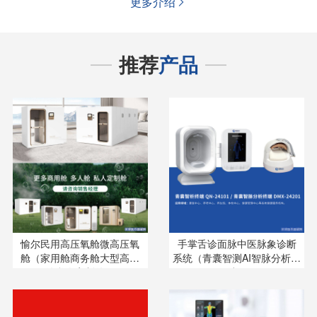
更多介绍

推荐
产品
愉尔民用高压氧舱微高压氧
手掌舌诊面脉中医脉象诊断
舱（家用舱商务舱大型高原
系统（青囊智测AI智脉分析终
舱私人定制舱）
端）