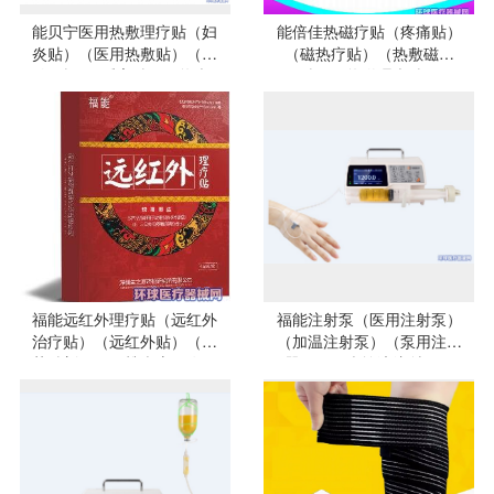
能贝宁医用热敷理疗贴（妇
能倍佳热磁疗贴（疼痛贴）
炎贴）（医用热敷贴）（痛
（磁热疗贴）（热敷磁疗
经贴）（暖宫贴）（热疗
贴）（热磁理疗贴）
贴）
福能远红外理疗贴（远红外
福能注射泵（医用注射泵）
治疗贴）（远红外贴）（膏
（加温注射泵）（泵用注射
药贴剂）（颈椎病肩周炎风
器）（医疗输液注射泵）
湿病关节炎腰椎间盘突出）