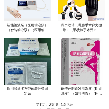
福能输液泵（医用输液泵）
弹力绷带（乳腺手术弹力绷
（智能输液泵）（医用输液
带）（甲状腺手术弹力绷
泵）（高压输液泵）
带）（弹力固定带）（乳腺
压力绷带）（胸带）（腹
带）
医用脱敏胶布带体表导管固
能倍佳阴道冲灌洗液（阴道
定贴
洗液）（妇科洗液）（阴道
冲洗液）
第1页 共2页 共13条记录