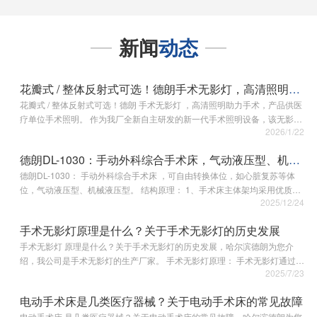
新闻
动态
花瓣式 / 整体反射式可选！德朗手术无影灯，高清照明助力手术
花瓣式 / 整体反射式可选！德朗 手术无影灯 ，高清照明助力手术，产品供医
疗单位手术照明。 作为我厂全新自主研发的新一代手术照明设备，该无影灯
2026/1/22
以光学设计与人性化结构，为各类常规手术提供高效稳定的照明解决方案。
其核心采用一体化整…
德朗DL-1030：手动外科综合手术床，气动液压型、机械液压型
德朗DL-1030： 手动外科综合手术床 ，可自由转换体位，如心脏复苏等体
位，气动液压型、机械液压型。 结构原理： 1、手术床主体架均采用优质碳
2025/12/24
素钢精密打造，该材质具备高强度、高韧性及优异的性能，能为手术床提供
稳固的核心支撑；外罩…
手术无影灯原理是什么？关于手术无影灯的历史发展
手术无影灯 原理是什么？关于手术无影灯的历史发展，哈尔滨德朗为您介
绍，我公司是手术无影灯的生产厂家。 手术无影灯原理： 手术无影灯通过多
2025/7/23
点光源协同照射实现无影效果，其核心设计原理是让多个光源从不同角度投
射光线至手术区…
电动手术床是几类医疗器械？关于电动手术床的常见故障
电动手术床 是几类医疗器械？关于电动手术床的常见故障，哈尔滨德朗为您