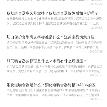
2026/7/22
感染风险，依托负压吸附与套扎技术，能够作用于病灶部位，操作便捷、创
伤小，适配临床各类常规肛…
皮肤缝合器多久能拿掉？皮肤缝合器拆除后如何护理？
皮肤缝合器 多久能拿掉？皮肤缝合器拆除后如何护理？江苏京品为您介绍说
明。 皮肤缝合器多久能拿掉？ 皮肤缝合器的拆除时间通常在‌5至14天‌之间，
2026/1/8
具体取决于伤口的位置、愈合情况和个人健康状况。以下是不同部位的参考
时间…
切口保护套型号选择标准是什么？江苏京品为您介绍
切口保护套 型号选择标准是什么？江苏京品为您介绍，我公司是切口保护套
生产厂家，适用于内窥镜手术及小切口手术，扩展切口术野，保护切口免受
2025/7/29
损伤，减少切口感染。 切口保护套型号选择标准： 切口直径‌： 根据手术切
口实…
肛门吻合器的原理是什么？术后有什么后遗症？
肛门吻合器 的原理是什么？术后有什么后遗症？江苏京品招商：肛肠吻合器
及附件，为您介绍相关信息。 肛门吻合器的原理： 肛门吻合器原理主要是通
2025/2/14
过压缩和固定肛门组织，以达到止血和缝合的目标‌。 它常用于痔疮手术、肛
裂手…
消化道吻合器是什么？消化道吻合器钉槽24和36的区别在哪里？
消化道吻合器 是什么？消化道吻合器钉槽24和36的区别在哪里？江苏京品
招商：管型消化道吻合器。 消化道吻合器： 消化道吻合器专门用于消化道吻
2024/8/14
合的一种医疗器械。 它适用于消化系统组织的端端及端侧机械吻合手术用。
消化道吻…