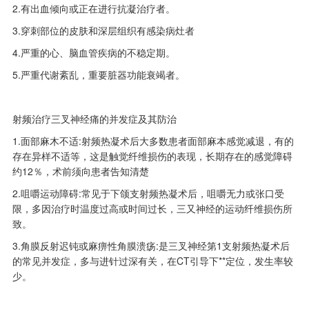
2.有出血倾向或正在进行抗凝治疗者。
3.穿刺部位的皮肤和深层组织有感染病灶者
4.严重的心、脑血管疾病的不稳定期。
5.严重代谢紊乱，重要脏器功能衰竭者。
射频治疗三叉神经痛的并发症及其防治
1.面部麻木不适:射频热凝术后大多数患者面部麻本感觉减退，有的
存在异样不适等，这是触觉纤维损伤的表现，长期存在的感觉障碍
约12％，术前须向患者告知清楚
2.咀嚼运动障碍:常见于下颌支射频热凝术后，咀嚼无力或张口受
限，多因治疗时温度过高或时间过长，三又神经的运动纤维损伤所
致。
3.角膜反射迟钝或麻痹性角膜溃疡:是三叉神经第1支射频热凝术后
的常见并发症，多与进针过深有关，在CT引导下**定位，发生率较
少。