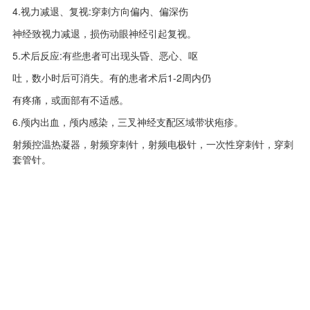
4.视力减退、复视:穿刺方向偏内、偏深伤
神经致视力减退，损伤动眼神经引起复视。
5.术后反应:有些患者可出现头昏、恶心、呕
吐，数小时后可消失。有的患者术后1-2周内仍
有疼痛，或面部有不适感。
6.颅内出血，颅内感染，三叉神经支配区域带状疱疹。
射频控温热凝器，射频穿刺针，射频电极针，一次性穿刺针，穿刺
套管针。