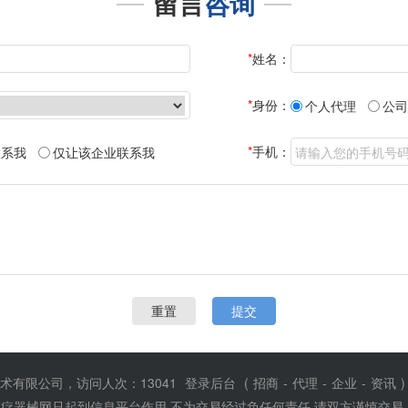
留言
咨询
*
姓名：
*
身份：
个人代理
公司
*
手机：
联系我
仅让该企业联系我
术有限公司，访问人次：13041
登录后台
(
招商
-
代理
-
企业
-
资讯
疗器械网只起到信息平台作用,不为交易经过负任何责任,请双方谨慎交易