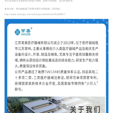
本文采用图片及素材部分来源于网络，如有不慎侵权，请与作者联系。
参考文献：胃内镜黏膜下剥离术围手术期指南（2025版）
http://www.zhxhnjzz.com/zhxhnjzz/article/html/NJ250017