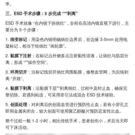
率。
三、ESD 手术步骤：5 步完成 “**剥离”
ESD 手术就像 “在内镜下拆病灶”，全程在高清内镜直视下进行，主
要分为 5 个步骤：
1.
病变标记
：用染色内镜明确病灶边界后，在边缘 3-5mm 处用电
凝标记，相当于给病灶 “画轮廓”。
2.
黏膜下注射
：在标记点外侧多点注射黏性溶液，让病灶与肌层分
离，形成 “**操作空间”。
3.
环周切开
：沿标记线切开病灶周围黏膜，修整血管网，为后续剥
离 “开路”。
4.
黏膜下剥离
：沿黏膜下层**剥离病灶，过程中及时止血，确保完
整切除。若遇到粘连，可采用牵引法或混合 ESD 技术辅助。
5.
创面处理
：对剥离后的创面血管进行预防性止血；若有小穿孔立
即用金属夹闭合，较大创面可使用聚乙醇酸片预防迟发性出血。
整个过程一般 1-2 小时，相比传统手术，患者创伤小，术后当天即
可下床活动。