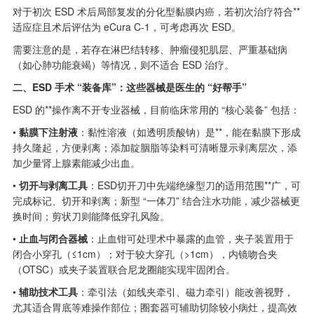
对于初次 ESD 术后局部复发的分化型黏膜内癌，若初次治疗符合**
适应症且术后评估为 eCura C-1，可考虑再次 ESD。
需要注意的是，若存在淋巴结转移、肿瘤侵犯肌层、严重基础病
（如心肺功能衰竭）等情况，则不适合 ESD 治疗。
二、ESD 手术 “装备库”：这些器械是医生的 “好帮手”
ESD 的**操作离不开专业器械，目前临床常用的 “核心装备” 包括：
•
黏膜下注射液
：黏性溶液（如透明质酸钠）是**，能在黏膜下形成
持久隆起，方便剥离；添加靛胭脂等染料可清晰显示剥离层次，添
加少量肾上腺素能减少出血。
•
切开与剥离工具
：ESD切开刀中先端绝缘型刀的适用范围**广，可
完成标记、切开和剥离；新型 “一体刀” 结合注水功能，减少器械更
换时间；剪状刀则能降低穿孔风险。
•
止血与闭合器械
：止血钳可处理术中暴露的血管，夹子装置用于
闭合小穿孔（≤1cm）；对于较大穿孔（>1cm），内镜吻合夹
（OTSC）或夹子装置联合尼龙圈能实现牢固闭合。
•
辅助技术工具
：牵引法（如线夹牵引、磁力牵引）能改善视野，
尤其适合胃底等难操作部位；圈套器可辅助切除较小病灶，提高效