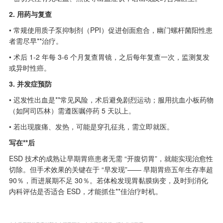
2. 用药与复查
• 常规使用质子泵抑制剂（PPI）促进创面愈合，幽门螺杆菌阳性患
者需尽早**治疗。
• 术后 1-2 年每 3-6 个月复查胃镜，之后每年复查一次，监测复发
或异时性癌。
3. 并发症预防
• 迟发性出血是**常见风险，术后避免剧烈运动；服用抗血小板药物
（如阿司匹林）需遵医嘱停药 5 天以上。
• 若出现腹痛、发热，可能是穿孔征兆，需立即就医。
写在**后
ESD 技术的成熟让早期胃癌患者无需 “开腹切胃”，就能实现治愈性
切除。但手术效果的关键在于 “早发现”—— 早期胃癌五年生存率超
90％，而进展期不足 30％。若体检发现胃黏膜病变，及时到消化
内科评估是否适合 ESD，才能抓住**佳治疗时机。