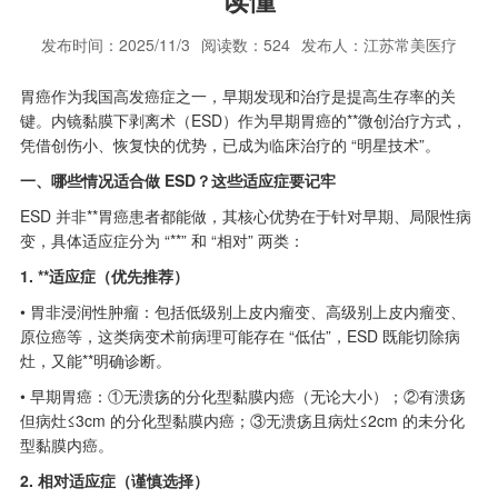
发布时间：2025/11/3
阅读数：524
发布人：江苏常美医疗
胃癌作为我国高发癌症之一，早期发现和治疗是提高生存率的关
键。内镜黏膜下剥离术（ESD）作为早期胃癌的**微创治疗方式，
凭借创伤小、恢复快的优势，已成为临床治疗的 “明星技术”。
一、哪些情况适合做 ESD？这些适应症要记牢
ESD 并非**胃癌患者都能做，其核心优势在于针对早期、局限性病
变，具体适应症分为 “**” 和 “相对” 两类：
1. **适应症（优先推荐）
• 胃非浸润性肿瘤：包括低级别上皮内瘤变、高级别上皮内瘤变、
原位癌等，这类病变术前病理可能存在 “低估”，ESD 既能切除病
灶，又能**明确诊断。
• 早期胃癌：①无溃疡的分化型黏膜内癌（无论大小）；②有溃疡
但病灶≤3cm 的分化型黏膜内癌；③无溃疡且病灶≤2cm 的未分化
型黏膜内癌。
2. 相对适应症（谨慎选择）