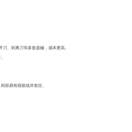
膜切开刀、剥离刀等多套器械，成本更高。
者。
R 则容易有残留或并发症。