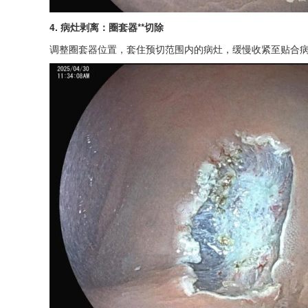
4. 病灶剥离：圈套器**切除
调整圈套器位置，套住预切范围内的病灶，缓慢收紧至贴合