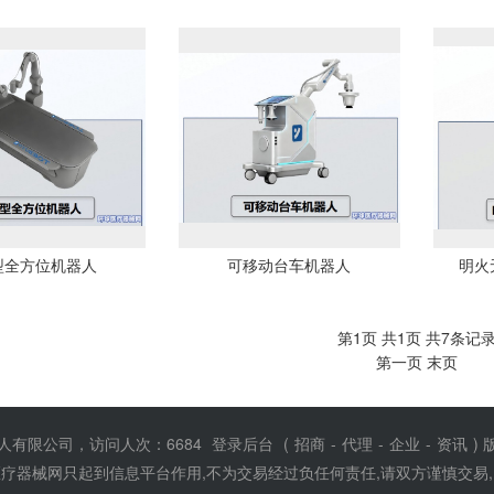
型全方位机器人
可移动台车机器人
明火
第1页 共1页 共7条记
第一页
末页
人有限公司，访问人次：6684
登录后台
(
招商
-
代理
-
企业
-
资讯
)
疗器械网只起到信息平台作用,不为交易经过负任何责任,请双方谨慎交易