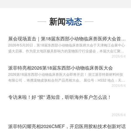
基氰基丙烯酸酯）
酯、正丁基2-氰基丙烯酸酯）
新闻
动态
展会现场直击｜第18届东西部小动物临床兽医师大会首日盛况
2026年5月20日，第18届东西部小动物临床兽医师大会于天津梅江会展中心
盛大启幕。作为亚太地区极具影响力的宠物医疗行业盛会，本届大会汇聚了
2026/6/4
全球**的兽医专家与前沿技术。 本次展会，我们携核心产品重磅亮相—— 宠
物医用胶水…
派菲特亮相2026第18届东西部小动物临床兽医大会
2026第18届东西部小动物临床兽医大会即将开启！ 浙江派菲特新材料科技
有限公司 ，将携宠物皮肤粘合剂产品亮相大会。 展位号：H532 地点：天津
2026/6/4
梅江会展中心 时间：5月20日-22日 欢迎宠物医院、兽医老师、行业伙伴及
经销商朋友前…
专访来啦！好 “胶” 遇知音，听听海外客户怎么说！
2026/6/4
派菲特闪耀亮相2026CMEF，开启医用胶粘技术创新对话