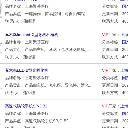
品牌名称：上海聚慕医疗
分类标签：
国
产品卖点：一键操作，简易控制；可自由编程，满足多种用户需求；高清视角无反射液晶屏３６０°可视。
更新日期：2026/
联 系 人：蒲经理
联系方式：400-0
啄木鸟Implant-X型牙科种植机
VIP
厂家：
上
品牌名称：上海聚慕医疗
分类标签：
国
产品卖点：产品由主机、马达（包含马达尾线）、牙科弯手机、多功能脚踏等组成。适用于牙科种植手术。
更新日期：2026/
联 系 人：蒲经理
联系方式：400-0
啄木鸟LED.B型光固化机
VIP
厂家：
上
品牌名称：上海聚慕医疗
分类标签：
国
产品卖点：产品由主机、充电座、导光棒、遮光片、LED灯、电池和电源适配器等组成。适用于牙科，具有加速牙齿修复材料固化的功能。
更新日期：2026/
联 系 人：蒲经理
联系方式：400-0
高速气涡轮手机SP-OB2
VIP
厂家：
上
品牌名称：上海聚慕医疗
分类标签：
国
产品卖点：高速气涡轮手机SP-O B2
更新日期：2026/