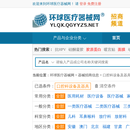
欢迎来到环球医疗器械网！ 请
登录
免费注册
招商
频道
产品与企业分类
首页
热门搜索：
抗HPV
硅酮凝胶
胶原蛋白
暖宫贴
面膜
产品名
当前位置：
环球医疗器械网
>
器械招商信息
>
口腔科设备及器具
已选条件：
清空条件
口腔科设备及器具
常用分类：
全部
医用耗材
医疗设备
医疗器械
一般分类：
全部
一类医疗器械
二类医疗器械
三
科室分类：
全部
儿科
耳鼻喉科
放疗科
放射科
地区分类：
全部
安徽
澳门
北京
福建
甘肃
广