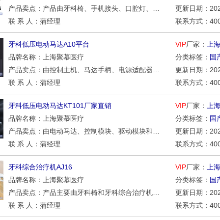
产品卖点：产品由牙科椅、手机接头、口腔灯、器械盘、三用喷枪、吸唾器、痰盂、观片灯、脚踏开关、供水供气系统组成。供医疗部门口腔科作诊断和治疗用。
更新日期：2026/
联 系 人：蒲经理
联系方式：400-0
牙科低压电动马达A10平台
VIP
厂家：
上
品牌名称：上海聚慕医疗
分类标签：
国
产品卖点：由控制主机、马达手柄、电源适配器组成。
更新日期：2026/
联 系 人：蒲经理
联系方式：400-0
牙科低压电动马达KT101厂家直销
VIP
厂家：
上
品牌名称：上海聚慕医疗
分类标签：
国
产品卖点：由电动马达、控制模块、驱动模块和马达连接线组成。
更新日期：2026/
联 系 人：蒲经理
联系方式：400-0
牙科综合治疗机AJ16
VIP
厂家：
上
品牌名称：上海聚慕医疗
分类标签：
国
产品卖点：产品主要由牙科椅和牙科综合治疗机组成。供医疗部门口腔科作检查、治疗和手术用。
更新日期：2026/
联 系 人：蒲经理
联系方式：400-0