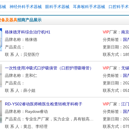
器械
神经外科手术器械
眼科手术器械
耳鼻喉科手术器械
口腔科手术
设备及器具
招商产品展示
格徕德牙科综合治疗机H1
VIP
厂家：
南
品牌名称：格徕德
分类标签：
国
产品卖点：
更新日期：2026/
联 系 人：贝登医疗
联系方式：1850
一次性使用冲吸式口护吸痰管（口腔护理吸唾管）
VIP
厂家：
无
品牌名称：意和仁
分类标签：
国
产品卖点：
更新日期：2026/
联 系 人：薛小姐
联系方式：0510-
RD-YS02睿动医师椅医生检查转椅牙科椅子
VIP
厂家：
江
品牌名称：Raydow睿动
分类标签：
国
产品卖点：专业生产厂家，实力企业，具有较高的品牌知名度、美誉度，质量优、价格优、服务优。
更新日期：2026/
联 系 人：黄总、李经理