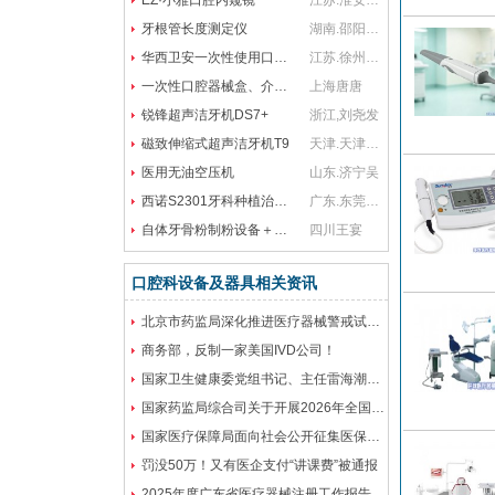
EZ·小雅口腔内窥镜
江苏.淮安
杨钢
牙根管长度测定仪
湖南.邵阳，长沙
王先生
华西卫安一次性使用口腔包
江苏.徐州市
王峰
一次性口腔器械盒、介入包、医用橡胶检查手套
上海
唐唐
锐锋超声洁牙机DS7+
浙江,
刘尧发
磁致伸缩式超声洁牙机T9
天津.天津市
苏志刚
医用无油空压机
山东.济宁
吴
西诺S2301牙科种植治疗机、口腔CBCT、牙科种植机
广东.东莞，深圳，广州
廖金文
自体牙骨粉制粉设备＋技术（发明专利）
四川
王宴
口腔科设备及器具相关资讯
北京市药监局深化推进医疗器械警戒试点工作
商务部，反制一家美国IVD公司！
国家卫生健康委党组书记、主任雷海潮：加快建设健康中国
国家药监局综合司关于开展2026年全国药品安全宣传周活动的通知
国家医疗保障局面向社会公开征集医保数字人形象
罚没50万！又有医企支付“讲课费”被通报
2025年度广东省医疗器械注册工作报告