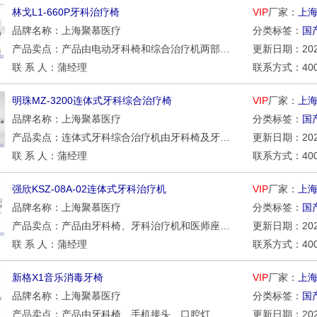
林戈L1-660P牙科治疗椅
VIP
厂家：
上
品牌名称：上海聚慕医疗
分类标签：
国
产品卖点：产品由电动牙科椅和综合治疗机两部分组成，牙科治疗机与牙科椅连体形式。供医院口腔科对患者作齿科疾病的诊断、治疗、手术时用。
更新日期：2026/
联 系 人：蒲经理
联系方式：400-0
明珠MZ-3200连体式牙科综合治疗椅
VIP
厂家：
上
品牌名称：上海聚慕医疗
分类标签：
国
产品卖点：连体式牙科综合治疗机由牙科椅及牙科治疗机两大部分组成，牙科治疗机由箱体、口腔灯、器械盘、漱口给水装置、三用喷枪、吸唾器、痰盂、观片灯、脚踏开关组成。
更新日期：2026/
联 系 人：蒲经理
联系方式：400-0
强欣KSZ-08A-02连体式牙科治疗机
VIP
厂家：
上
品牌名称：上海聚慕医疗
分类标签：
国
产品卖点：产品由牙科椅、牙科治疗机和医师座椅组成。适用于医疗部门口腔科作诊断和治疗用。
更新日期：2026/
联 系 人：蒲经理
联系方式：400-0
新格X1音乐消毒牙椅
VIP
厂家：
上
品牌名称：上海聚慕医疗
分类标签：
国
产品卖点：产品由牙科椅、手机接头、口腔灯、器械盘、三用喷枪、吸唾器、痰盂、观片灯、脚踏开关、供水供气系统组成。供医疗部门口腔科作诊断和治疗用。
更新日期：2026/