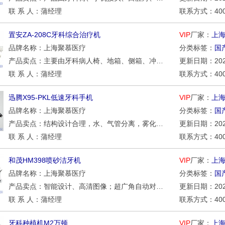
联 系 人：蒲经理
联系方式：400-0
置安ZA-208C牙科综合治疗机
VIP
厂家：
上
品牌名称：上海聚慕医疗
分类标签：
国
产品卖点：主要由牙科病人椅、地箱、侧箱、冲盂漱口给水装置、三用喷枪、热水器、吸唾器、器械盘、观片灯、口腔灯、脚踏开关和控制系统组成。供医疗部门口腔科作诊断和治疗用。
更新日期：2026/
联 系 人：蒲经理
联系方式：400-0
迅腾X95-PKL低速牙科手机
VIP
厂家：
上
品牌名称：上海聚慕医疗
分类标签：
国
产品卖点：结构设计合理，水、气管分离，雾化效果好，当气压过大时，不会出现不出水的现象；直机头前端设有防尘盖，防止灰尘、杂质进入手机导致不转；采用日本进口轴承，使用寿命长，为牙医减少维修烦恼
更新日期：2026/
联 系 人：蒲经理
联系方式：400-0
和茂HM398喷砂洁牙机
VIP
厂家：
上
品牌名称：上海聚慕医疗
分类标签：
国
产品卖点：智能设计、高清图像；超广角自动对焦；手柄配自动断电挂架, 医生取用更方便；快速接头设计, 双定格功能；操作灵活, 安装简单, 易于携带。
更新日期：2026/
联 系 人：蒲经理
联系方式：400-0
牙科种植机M2万顿
VIP
厂家：
上