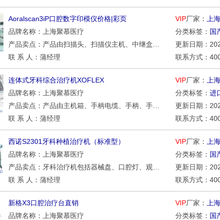
Aoralscan3iP口腔数字印模仪价格|彩页
VIP
厂家：
上
品牌名称：上海聚慕医疗
分类标签：
国
产品卖点：产品由扫描头、扫描仪主机、中继盒（可选）、电源适配器（可选）、底座（可选）、标定仪及USB数据线（可选）和软件组成，软件的载体为U盘，软件发布版本为3。
更新日期：2026/
联 系 人：蒲经理
联系方式：400-0
连体式牙科综合治疗机XOFLEX
VIP
厂家：
上
品牌名称：上海聚慕医疗
分类标签：
进
产品卖点：产品由主机箱、手柄电缆、手柄、手柄支架、治疗器、矛形针、冲洗袋悬挂杆、冲洗瓶支架和电源电缆组成。不包含冲洗套管。
更新日期：2026/
联 系 人：蒲经理
联系方式：400-0
西诺S2301牙科种植治疗机（标准型）
VIP
厂家：
上
品牌名称：上海聚慕医疗
分类标签：
国
产品卖点：牙科治疗机包括器械盘、口腔灯、观片灯、漱口给水装置、脚踏开关、电气控制系统、吸唾器、强力吸引器、喷枪，用于口腔疾病的诊断、治疗。
更新日期：2026/
联 系 人：蒲经理
联系方式：400-0
新格X3口腔治疗台直销
VIP
厂家：
上
品牌名称：上海聚慕医疗
分类标签：
国