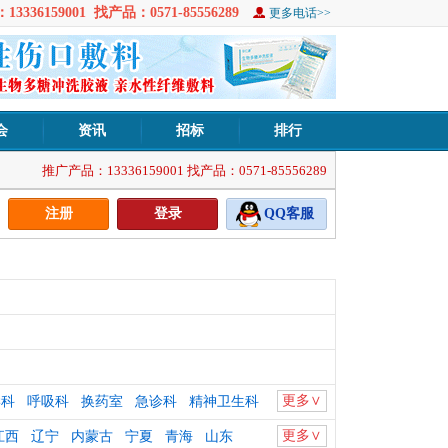
3336159001 找产品：0571-85556289
更多电话>>
会
资讯
招标
排行
推广产品：13336159001 找产品：0571-85556289
注册
登录
QQ客服
更多∨
学科
呼吸科
换药室
急诊科
精神卫生科
更多∨
江西
辽宁
内蒙古
宁夏
青海
山东