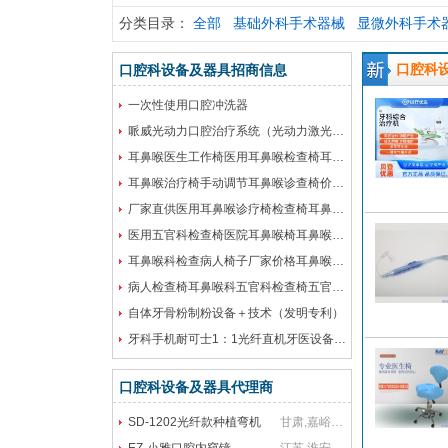
分类目录：
全部
基础外科手术器械
显微外科手术
口腔科
口腔科设备及器具招商信息
一次性使用口腔冲洗器
哌威光动力口腔治疗系统（光动力激光口腔治疗仪+一次性使用口腔治疗盒）
耳鼻喉医生工作椅医用耳鼻喉检查椅耳鼻喉综合诊疗椅治疗椅
耳鼻喉治疗椅手动调节耳鼻喉诊查椅价格可谈-江苏新玛
厂家直供医用耳鼻喉诊疗椅检查椅耳鼻喉科用五官科治疗椅
医用五官科检查椅医院耳鼻喉椅耳鼻喉科检查椅直销
耳鼻喉科检查病人椅子厂家价格耳鼻喉科治疗椅检查椅子耳鼻喉科
病人检查椅耳鼻喉科五官科检查椅五官科检查椅治疗椅五官科手术椅子
自体牙骨粉制粉设备＋技术（发明专利）
牙科手机耐可士1：1光纤直机牙医设备技工加工1年质保
口腔科设备及器具代理商
SD-1202光纤款种植弯机
甘肃,嘉峪关,酒泉
杨楠