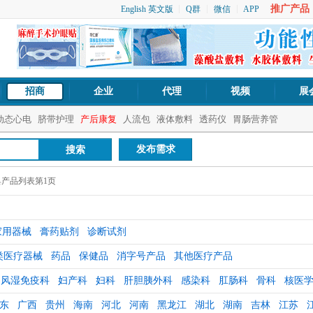
推广产品：1
English 英文版
Q群
微信
APP
招商
企业
代理
视频
展
动态心电
脐带护理
产后康复
人流包
液体敷料
透药仪
胃肠营养管
发布需求
产品列表第1页
家用器械
膏药贴剂
诊断试剂
类医疗器械
药品
保健品
消字号产品
其他医疗产品
风湿免疫科
妇产科
妇科
肝胆胰外科
感染科
肛肠科
骨科
核医
东
广西
贵州
海南
河北
河南
黑龙江
湖北
湖南
吉林
江苏