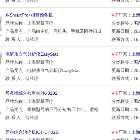
联 系 人：蒲经理
联系方式：400-0
X-SmartPro+根管预备机
VIP
厂家：
上
品牌名称：上海聚慕医疗
分类标签：
国
产品卖点：产品由主机、弯机头、手机及附件组成
更新日期：2026/
联 系 人：蒲经理
联系方式：15221
电解质血气分析仪EasyStat
VIP
厂家：
上
品牌名称：上海聚慕医疗
分类标签：
国
产品卖点：电解质血气分析仪EasyStat
更新日期：2026/
联 系 人：蒲经理
联系方式：15221
耳鼻喉综合检查台PK-3202
VIP
厂家：
上
品牌名称：上海聚慕医疗
分类标签：
国
产品卖点：根据型号的不同分别由:工作台、喷枪（弯头、直头）、吸枪、射灯、显示器、打印机、计算机影像处理系统、摄像机组成。用于各级医院耳鼻喉科供耳鼻喉疾病的检查、治疗及影像处理。
更新日期：2026/
联 系 人：蒲经理
联系方式：15221
牙科综合治疗机ICT-CH02S
VIP
厂家：
上